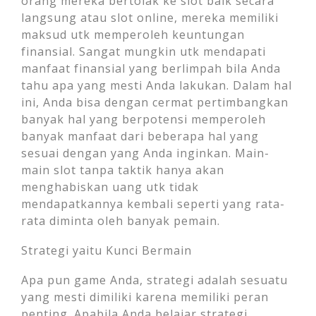
orang mereka bertolak ke slot baik secara
langsung atau slot online, mereka memiliki
maksud utk memperoleh keuntungan
finansial. Sangat mungkin utk mendapati
manfaat finansial yang berlimpah bila Anda
tahu apa yang mesti Anda lakukan. Dalam hal
ini, Anda bisa dengan cermat pertimbangkan
banyak hal yang berpotensi memperoleh
banyak manfaat dari beberapa hal yang
sesuai dengan yang Anda inginkan. Main-
main slot tanpa taktik hanya akan
menghabiskan uang utk tidak
mendapatkannya kembali seperti yang rata-
rata diminta oleh banyak pemain.
Strategi yaitu Kunci Bermain
Apa pun game Anda, strategi adalah sesuatu
yang mesti dimiliki karena memiliki peran
penting. Apabila Anda belajar strategi