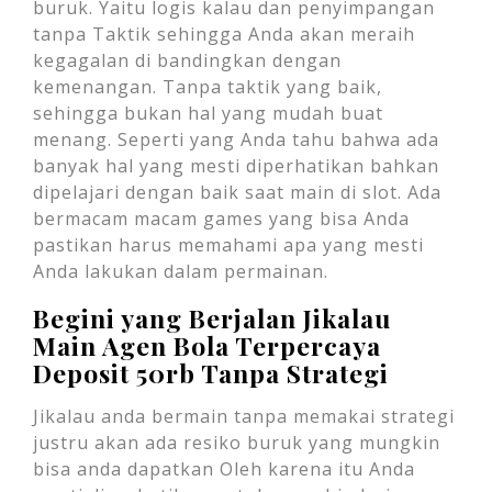
buruk. Yaitu logis kalau dan penyimpangan
tanpa Taktik sehingga Anda akan meraih
kegagalan di bandingkan dengan
kemenangan. Tanpa taktik yang baik,
sehingga bukan hal yang mudah buat
menang. Seperti yang Anda tahu bahwa ada
banyak hal yang mesti diperhatikan bahkan
dipelajari dengan baik saat main di slot. Ada
bermacam macam games yang bisa Anda
pastikan harus memahami apa yang mesti
Anda lakukan dalam permainan.
Begini yang Berjalan Jikalau
Main Agen Bola Terpercaya
Deposit 50rb Tanpa Strategi
Jikalau anda bermain tanpa memakai strategi
justru akan ada resiko buruk yang mungkin
bisa anda dapatkan Oleh karena itu Anda