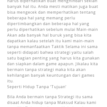
harus diperhatikan buat menghindari sekian
banyak hal itu. Anda mesti matikan juga buat
bisa mengecek dan memperhatikan tentang
beberapa hal yang memang perlu
dipertimbangkan dan beberapa hal yang
perlu diperhatikan sebelum mulai Main-main
Akan ada banyak hal buruk yang bisa kita
dapatkan kalau setelah itu kami main-main
tanpa memanfaatkan Taktik Selama ini sama
seperti didapati bahwa strategi yaitu salah
satu bagian penting yang harus kita gunakan
dan siapkan dalam game apapun. Jikalau kita
bermain tanpa strategi maka kita akan
kehilangan banyak keuntungan dari games
itu.
Seperti Hidup Tanpa ‘Tujuan’
Bila Anda bermain tanpa Strategi itu sama
disaat Anda hidup tanpa Maksud Kalau kami