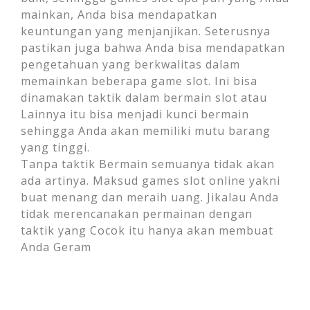
mainkan, Anda bisa mendapatkan
keuntungan yang menjanjikan. Seterusnya
pastikan juga bahwa Anda bisa mendapatkan
pengetahuan yang berkwalitas dalam
memainkan beberapa game slot. Ini bisa
dinamakan taktik dalam bermain slot atau
Lainnya itu bisa menjadi kunci bermain
sehingga Anda akan memiliki mutu barang
yang tinggi.
Tanpa taktik Bermain semuanya tidak akan
ada artinya. Maksud games slot online yakni
buat menang dan meraih uang. Jikalau Anda
tidak merencanakan permainan dengan
taktik yang Cocok itu hanya akan membuat
Anda Geram