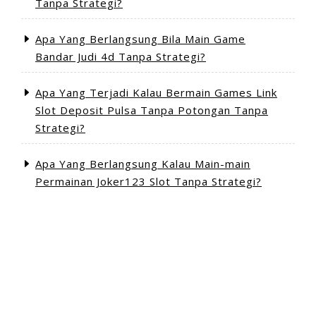
Tanpa Strategi?
Apa Yang Berlangsung Bila Main Game
Bandar Judi 4d Tanpa Strategi?
Apa Yang Terjadi Kalau Bermain Games Link
Slot Deposit Pulsa Tanpa Potongan Tanpa
Strategi?
Apa Yang Berlangsung Kalau Main-main
Permainan Joker123 Slot Tanpa Strategi?