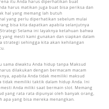
ena itu Anda harus diperhatikan buat
nda harus matikan juga buat bisa periksa dan
ak hal yang memang lah butuh
al yang perlu diperhatikan sebelum mulai
ang bisa kita dapatkan apabila selanjutnya
Strategi Selama ini layaknya ketahuan bahwa
ing yang mesti kami gunakan dan siapkan dalam
 strategi sehingga kita akan kehilangan
tu.
itu sama diwaktu Anda hidup tanpa Maksud
u harus dilakukan dengan bermacam macam
iknya, apabila Anda tidak memiliki maksud
a tidak memiliki taktik dalam hidup Anda. Ini
 mesti Anda miliki saat bermain slot. Memang
 yang rata rata dipunyai oleh banyak orang,
aih apa yang bisa mereka menangkan.