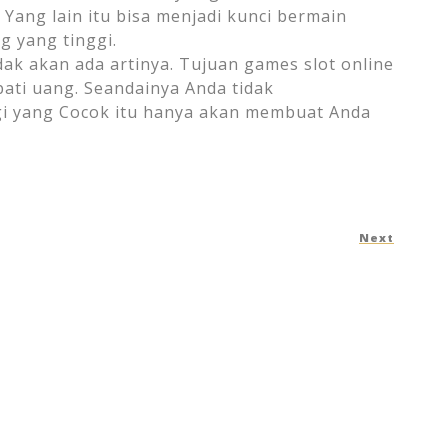
 Yang lain itu bisa menjadi kunci bermain
 yang tinggi.
ak akan ada artinya. Tujuan games slot online
ti uang. Seandainya Anda tidak
i yang Cocok itu hanya akan membuat Anda
Next
Next
Post