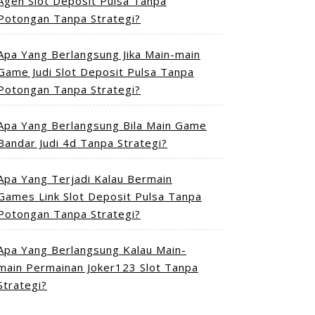
Agen Slot Deposit Pulsa Tanpa
Potongan Tanpa Strategi?
Apa Yang Berlangsung Jika Main-main
Game Judi Slot Deposit Pulsa Tanpa
Potongan Tanpa Strategi?
Apa Yang Berlangsung Bila Main Game
Bandar Judi 4d Tanpa Strategi?
Apa Yang Terjadi Kalau Bermain
Games Link Slot Deposit Pulsa Tanpa
Potongan Tanpa Strategi?
Apa Yang Berlangsung Kalau Main-
main Permainan Joker123 Slot Tanpa
Strategi?