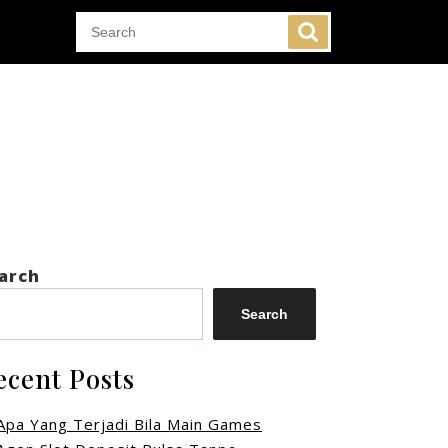
arch
Search
ecent Posts
Apa Yang Terjadi Bila Main Games