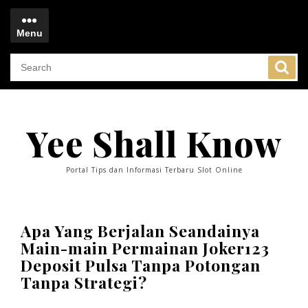
Skip
to
Menu
content
Menu
Yee Shall Know
Portal Tips dan Informasi Terbaru Slot Online
Apa Yang Berjalan Seandainya
Main-main Permainan Joker123
Deposit Pulsa Tanpa Potongan
Tanpa Strategi?