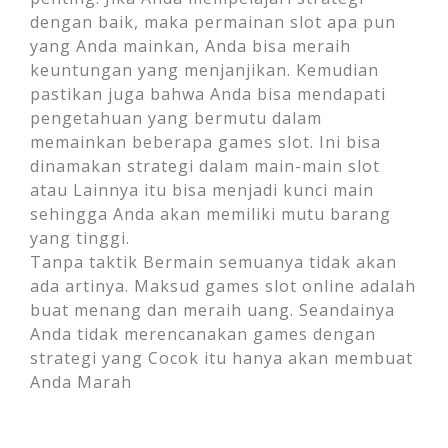
dengan baik, maka permainan slot apa pun
yang Anda mainkan, Anda bisa meraih
keuntungan yang menjanjikan. Kemudian
pastikan juga bahwa Anda bisa mendapati
pengetahuan yang bermutu dalam
memainkan beberapa games slot. Ini bisa
dinamakan strategi dalam main-main slot
atau Lainnya itu bisa menjadi kunci main
sehingga Anda akan memiliki mutu barang
yang tinggi.
Tanpa taktik Bermain semuanya tidak akan
ada artinya. Maksud games slot online adalah
buat menang dan meraih uang. Seandainya
Anda tidak merencanakan games dengan
strategi yang Cocok itu hanya akan membuat
Anda Marah