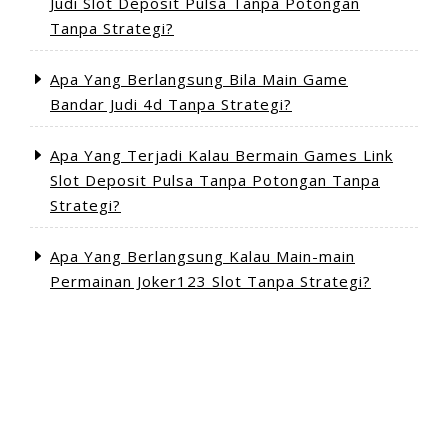
Judi Slot Deposit Pulsa Tanpa Potongan
Tanpa Strategi?
Apa Yang Berlangsung Bila Main Game
Bandar Judi 4d Tanpa Strategi?
Apa Yang Terjadi Kalau Bermain Games Link
Slot Deposit Pulsa Tanpa Potongan Tanpa
Strategi?
Apa Yang Berlangsung Kalau Main-main
Permainan Joker123 Slot Tanpa Strategi?