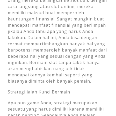
orang mereka berangkat ke slot baik dengan
cara langsung atau slot online, mereka
memiliki maksud buat memperoleh
keuntungan finansial. Sangat mungkin buat
mendapati manfaat finansial yang berlimpah
jikalau Anda tahu apa yang harus Anda
lakukan. Dalam hal ini, Anda bisa dengan
cermat mempertimbangkan banyak hal yang
berpotensi memperoleh banyak manfaat dari
beberapa hal yang sesuai dengan yang Anda
inginkan. Bermain slot tanpa taktik hanya
akan menghabiskan uang utk tidak
mendapatkannya kembali seperti yang
biasanya diminta oleh banyak pemain.
Strategi ialah Kunci Bermain
Apa pun game Anda, strategi merupakan
sesuatu yang harus dimiliki karena memiliki
peran penting. Seandainya Anda belajar