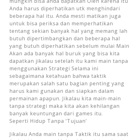
mungkin bisa anda dapatkan Oleh karena itu
Anda harus diperhatikan utk menghindari
beberapa hal itu. Anda mesti matikan juga
untuk bisa periksa dan memperhatikan
tentang sekian banyak hal yang memang lah
butuh dipertimbangkan dan beberapa hal
yang butuh diperhatikan sebelum mulai Main
Akan ada banyak hal buruk yang bisa kita
dapatkan jikalau setelah itu kami main tanpa
menggunakan Strategi Selama ini
sebagaimana ketahuan bahwa taktik
merupakan salah satu bagian penting yang
harus kami gunakan dan siapkan dalam
permainan apapun. Jikalau kita main-main
tanpa strategi maka kita akan kehilangan
banyak keuntungan dari games itu.
Seperti Hidup Tanpa ‘Tujuan’
Jikalau Anda main tanpa Taktik itu sama saat