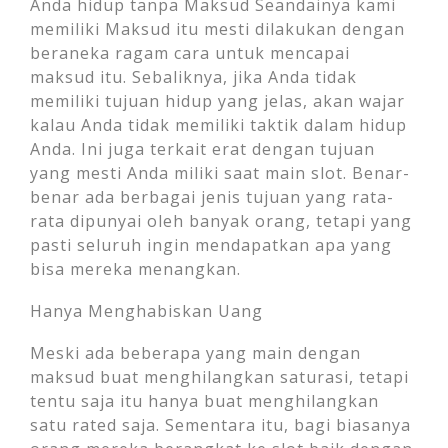
Anda hidup tanpa Maksud Seandainya kami
memiliki Maksud itu mesti dilakukan dengan
beraneka ragam cara untuk mencapai
maksud itu. Sebaliknya, jika Anda tidak
memiliki tujuan hidup yang jelas, akan wajar
kalau Anda tidak memiliki taktik dalam hidup
Anda. Ini juga terkait erat dengan tujuan
yang mesti Anda miliki saat main slot. Benar-
benar ada berbagai jenis tujuan yang rata-
rata dipunyai oleh banyak orang, tetapi yang
pasti seluruh ingin mendapatkan apa yang
bisa mereka menangkan.
Hanya Menghabiskan Uang
Meski ada beberapa yang main dengan
maksud buat menghilangkan saturasi, tetapi
tentu saja itu hanya buat menghilangkan
satu rated saja. Sementara itu, bagi biasanya