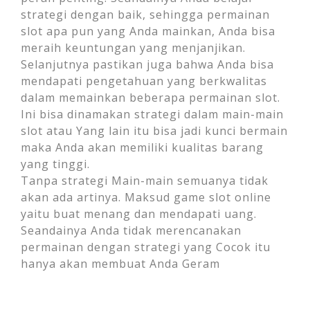
strategi dengan baik, sehingga permainan
slot apa pun yang Anda mainkan, Anda bisa
meraih keuntungan yang menjanjikan.
Selanjutnya pastikan juga bahwa Anda bisa
mendapati pengetahuan yang berkwalitas
dalam memainkan beberapa permainan slot.
Ini bisa dinamakan strategi dalam main-main
slot atau Yang lain itu bisa jadi kunci bermain
maka Anda akan memiliki kualitas barang
yang tinggi.
Tanpa strategi Main-main semuanya tidak
akan ada artinya. Maksud game slot online
yaitu buat menang dan mendapati uang.
Seandainya Anda tidak merencanakan
permainan dengan strategi yang Cocok itu
hanya akan membuat Anda Geram