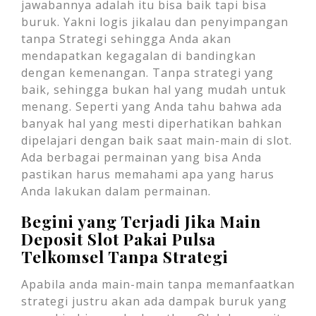
jawabannya adalah itu bisa baik tapi bisa
buruk. Yakni logis jikalau dan penyimpangan
tanpa Strategi sehingga Anda akan
mendapatkan kegagalan di bandingkan
dengan kemenangan. Tanpa strategi yang
baik, sehingga bukan hal yang mudah untuk
menang. Seperti yang Anda tahu bahwa ada
banyak hal yang mesti diperhatikan bahkan
dipelajari dengan baik saat main-main di slot.
Ada berbagai permainan yang bisa Anda
pastikan harus memahami apa yang harus
Anda lakukan dalam permainan.
Begini yang Terjadi Jika Main
Deposit Slot Pakai Pulsa
Telkomsel Tanpa Strategi
Apabila anda main-main tanpa memanfaatkan
strategi justru akan ada dampak buruk yang