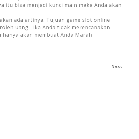
ya itu bisa menjadi kunci main maka Anda akan
akan ada artinya. Tujuan game slot online
leh uang. Jika Anda tidak merencanakan
tu hanya akan membuat Anda Marah
Next
Next
Post