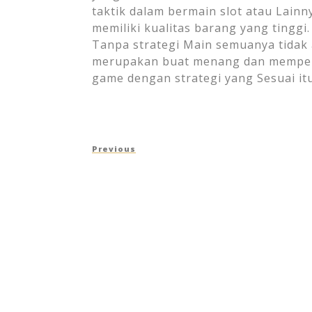
taktik dalam bermain slot atau Lainn
memiliki kualitas barang yang tinggi.
Tanpa strategi Main semuanya tidak 
merupakan buat menang dan mempero
game dengan strategi yang Sesuai i
Post
Previous
Previous
navigation
Post