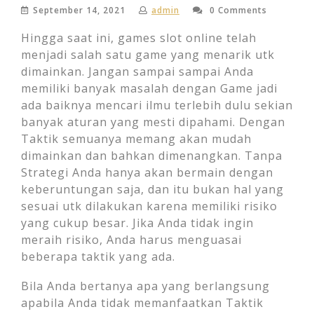
September 14, 2021
admin
0 Comments
Hingga saat ini, games slot online telah
menjadi salah satu game yang menarik utk
dimainkan. Jangan sampai sampai Anda
memiliki banyak masalah dengan Game jadi
ada baiknya mencari ilmu terlebih dulu sekian
banyak aturan yang mesti dipahami. Dengan
Taktik semuanya memang akan mudah
dimainkan dan bahkan dimenangkan. Tanpa
Strategi Anda hanya akan bermain dengan
keberuntungan saja, dan itu bukan hal yang
sesuai utk dilakukan karena memiliki risiko
yang cukup besar. Jika Anda tidak ingin
meraih risiko, Anda harus menguasai
beberapa taktik yang ada.
Bila Anda bertanya apa yang berlangsung
apabila Anda tidak memanfaatkan Taktik