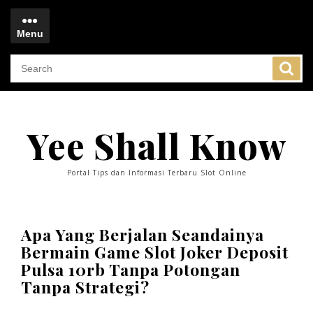
Skip
to
Menu
content
Menu
Yee Shall Know
Portal Tips dan Informasi Terbaru Slot Online
Apa Yang Berjalan Seandainya
Bermain Game Slot Joker Deposit
Pulsa 10rb Tanpa Potongan
Tanpa Strategi?