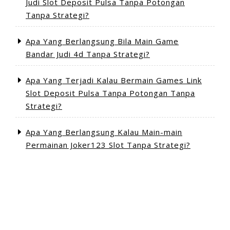
Judi Slot Deposit Pulsa Tanpa Potongan
Tanpa Strategi?
Apa Yang Berlangsung Bila Main Game
Bandar Judi 4d Tanpa Strategi?
Apa Yang Terjadi Kalau Bermain Games Link
Slot Deposit Pulsa Tanpa Potongan Tanpa
Strategi?
Apa Yang Berlangsung Kalau Main-main
Permainan Joker123 Slot Tanpa Strategi?