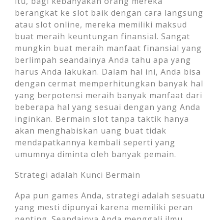
itu, bagi kebanyakan orang mereka
berangkat ke slot baik dengan cara langsung
atau slot online, mereka memiliki maksud
buat meraih keuntungan finansial. Sangat
mungkin buat meraih manfaat finansial yang
berlimpah seandainya Anda tahu apa yang
harus Anda lakukan. Dalam hal ini, Anda bisa
dengan cermat memperhitungkan banyak hal
yang berpotensi meraih banyak manfaat dari
beberapa hal yang sesuai dengan yang Anda
inginkan. Bermain slot tanpa taktik hanya
akan menghabiskan uang buat tidak
mendapatkannya kembali seperti yang
umumnya diminta oleh banyak pemain.
Strategi adalah Kunci Bermain
Apa pun games Anda, strategi adalah sesuatu
yang mesti dipunyai karena memiliki peran
penting. Seandainya Anda menggali ilmu