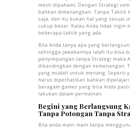
mesti dipahami. Dengan Strategi s
bahkan dimenangkan. Tanpa Taktik 
saja, dan itu bukan hal yang sesuai u
cukup besar. Kalau Anda tidak ingin
beberapa taktik yang ada.
Bila Anda tanya apa yang berlangsu
sehingga jawabannya ialah itu bisa ba
penyimpangan tanpa Strategi maka 
dibandingkan dengan kemenangan. Ta
yang mudah untuk menang. Seperti y
harus diperhatikan bahkan dipelajari
beragam games yang bisa Anda pasti
lakukan dalam permainan.
Begini yang Berlangsung Ka
Tanpa Potongan Tanpa Stra
Bila anda main-main tanpa mengguna