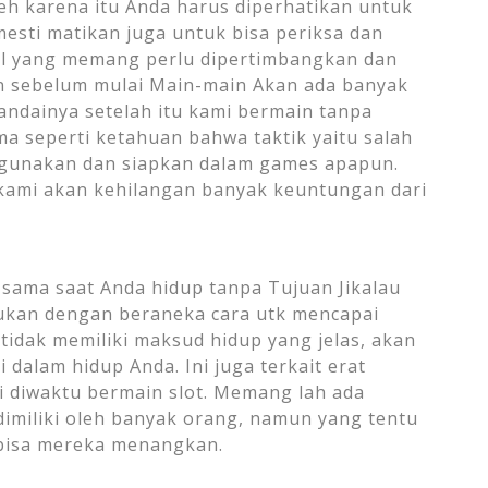
h karena itu Anda harus diperhatikan untuk
mesti matikan juga untuk bisa periksa dan
l yang memang perlu dipertimbangkan dan
an sebelum mulai Main-main Akan ada banyak
andainya setelah itu kami bermain tanpa
a seperti ketahuan bahwa taktik yaitu salah
a gunakan dan siapkan dalam games apapun.
 kami akan kehilangan banyak keuntungan dari
 sama saat Anda hidup tanpa Tujuan Jikalau
kukan dengan beraneka cara utk mencapai
 tidak memiliki maksud hidup yang jelas, akan
i dalam hidup Anda. Ini juga terkait erat
i diwaktu bermain slot. Memang lah ada
dimiliki oleh banyak orang, namun yang tentu
bisa mereka menangkan.