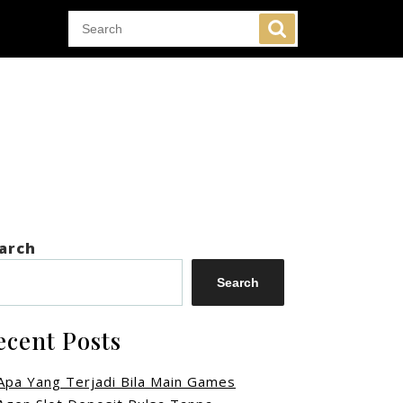
arch
Search
ecent Posts
Apa Yang Terjadi Bila Main Games