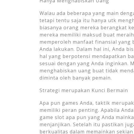
Hanya Menghabiskan Uang
Walau ada beberapa yang main deng
tetapi tentu saja itu hanya utk mengh
biasanya orang mereka berangkat ke s
mereka memiliki maksud buat meraih
memperoleh manfaat finansial yang 
Anda lakukan. Dalam hal ini, Anda 
hal yang berpotensi mendapatkan ba
sesuai dengan yang Anda inginkan. M
menghabiskan uang buat tidak mend
diminta oleh banyak pemain.
Strategi merupakan Kunci Bermain
Apa pun games Anda, taktik merupaka
memiliki peran penting. Apabila Anda
game slot apa pun yang Anda maink
menjanjikan. Setelah itu pastikan j
berkualitas dalam memainkan sekian 