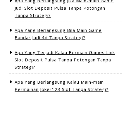
Apa Yang Berlangsung Jika Main-main Game
Judi Slot Deposit Pulsa Tanpa Potongan
Tanpa Strategi?
Apa Yang Berlangsung Bila Main Game
Bandar Judi 4d Tanpa Strategi?
Apa Yang Terjadi Kalau Bermain Games Link
Slot Deposit Pulsa Tanpa Potongan Tanpa
Strategi?
Apa Yang Berlangsung Kalau Main-main
Permainan Joker123 Slot Tanpa Strategi?