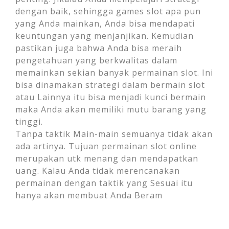
dengan baik, sehingga games slot apa pun
yang Anda mainkan, Anda bisa mendapati
keuntungan yang menjanjikan. Kemudian
pastikan juga bahwa Anda bisa meraih
pengetahuan yang berkwalitas dalam
memainkan sekian banyak permainan slot. Ini
bisa dinamakan strategi dalam bermain slot
atau Lainnya itu bisa menjadi kunci bermain
maka Anda akan memiliki mutu barang yang
tinggi.
Tanpa taktik Main-main semuanya tidak akan
ada artinya. Tujuan permainan slot online
merupakan utk menang dan mendapatkan
uang. Kalau Anda tidak merencanakan
permainan dengan taktik yang Sesuai itu
hanya akan membuat Anda Beram