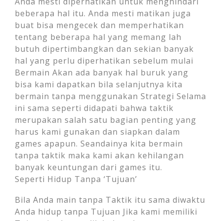
Anda mesti diperhatikan untuk menghindari
beberapa hal itu. Anda mesti matikan juga
buat bisa mengecek dan memperhatikan
tentang beberapa hal yang memang lah
butuh dipertimbangkan dan sekian banyak
hal yang perlu diperhatikan sebelum mulai
Bermain Akan ada banyak hal buruk yang
bisa kami dapatkan bila selanjutnya kita
bermain tanpa menggunakan Strategi Selama
ini sama seperti didapati bahwa taktik
merupakan salah satu bagian penting yang
harus kami gunakan dan siapkan dalam
games apapun. Seandainya kita bermain
tanpa taktik maka kami akan kehilangan
banyak keuntungan dari games itu.
Seperti Hidup Tanpa ‘Tujuan’
Bila Anda main tanpa Taktik itu sama diwaktu
Anda hidup tanpa Tujuan Jika kami memiliki