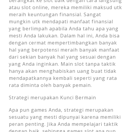
berangkat ke slot baik dengan cara langsung
atau slot online, mereka memiliki maksud utk
meraih keuntungan finansial. Sangat
mungkin utk mendapati manfaat finansial
yang berlimpah apabila Anda tahu apa yang
mesti Anda lakukan. Dalam hal ini, Anda bisa
dengan cermat mempertimbangkan banyak
hal yang berpotensi meraih banyak manfaat
dari sekian banyak hal yang sesuai dengan
yang Anda inginkan. Main slot tanpa taktik
hanya akan menghabiskan uang buat tidak
mendapatkannya kembali seperti yang rata
rata diminta oleh banyak pemain.
Strategi merupakan Kunci Bermain
Apa pun games Anda, strategi merupakan
sesuatu yang mesti dipunyai karena memiliki
peran penting. Jika Anda mempelajari taktik
dengan baik, sehingga games slot apa pun