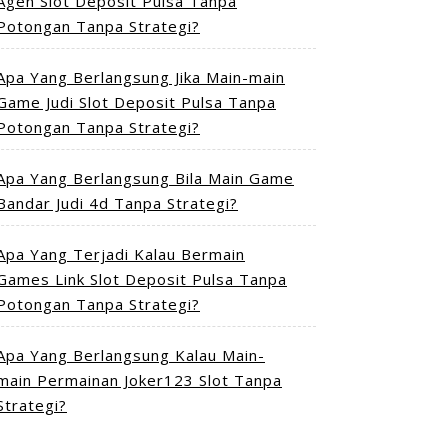
Agen Slot Deposit Pulsa Tanpa
Potongan Tanpa Strategi?
Apa Yang Berlangsung Jika Main-main
Game Judi Slot Deposit Pulsa Tanpa
Potongan Tanpa Strategi?
Apa Yang Berlangsung Bila Main Game
Bandar Judi 4d Tanpa Strategi?
Apa Yang Terjadi Kalau Bermain
Games Link Slot Deposit Pulsa Tanpa
Potongan Tanpa Strategi?
Apa Yang Berlangsung Kalau Main-
main Permainan Joker123 Slot Tanpa
Strategi?