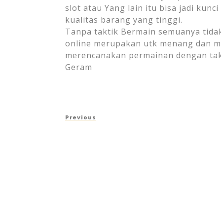
slot atau Yang lain itu bisa jadi kun
kualitas barang yang tinggi.
Tanpa taktik Bermain semuanya tidak
online merupakan utk menang dan me
merencanakan permainan dengan tak
Geram
Post
Previous
Previous
navigation
Post