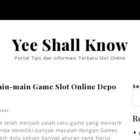
Yee Shall Know
Portal Tips dan Informasi Terbaru Slot Online
ain-main Game Slot Online Depo
Se
ents
R
ne telah menjadi salah satu game yang menarik
Anda memiliki banyak masalah dengan Games
ebih dulu sekian banyak aturan yang harus