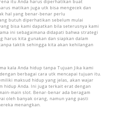
ena itu Anda harus diperhatikan buat
harus matikan juga utk bisa mengecek dan
k hal yang benar-benar perlu
ang butuh diperhatikan sebelum mulai
ang bisa kami dapatkan bila seterusnya kami
ama ini sebagaimana didapati bahwa strategi
ng harus kita gunakan dan siapkan dalam
anpa taktik sehingga kita akan kehilangan
ama kala Anda hidup tanpa Tujuan Jika kami
dengan berbagai cara utk mencapai tujuan itu.
miliki maksud hidup yang jelas, akan wajar
am hidup Anda. Ini juga terkait erat dengan
t main-main slot. Benar-benar ada beragam
nyai oleh banyak orang, namun yang pasti
 mereka menangkan.