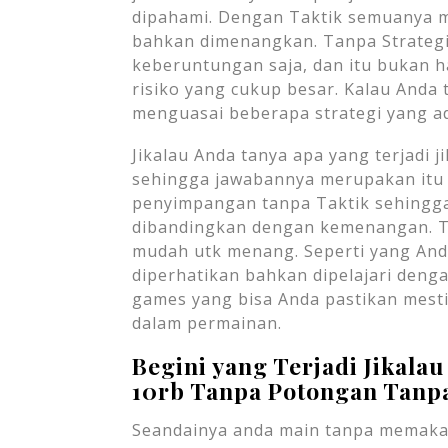
dipahami. Dengan Taktik semuanya 
bahkan dimenangkan. Tanpa Strateg
keberuntungan saja, dan itu bukan h
risiko yang cukup besar. Kalau Anda 
menguasai beberapa strategi yang a
Jikalau Anda tanya apa yang terjadi 
sehingga jawabannya merupakan itu bi
penyimpangan tanpa Taktik sehingg
dibandingkan dengan kemenangan. Ta
mudah utk menang. Seperti yang And
diperhatikan bahkan dipelajari denga
games yang bisa Anda pastikan mest
dalam permainan.
Begini yang Terjadi Jikalau
10rb Tanpa Potongan Tanpa
Seandainya anda main tanpa memakai