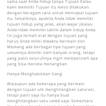
sama saat Anda hidup tanpa Tujuan Kalau
kami memiliki Tujuan itu mesti dilakukan
dengan beragam cara untuk mencapai tujuan
itu. Sebaliknya, apabila Anda tidak memiliki
tujuan hidup yang jelas, akan wajar jikalau
Anda tidak memiliki taktik dalam hidup Anda.
Ini juga terkait erat dengan tujuan yang
harus Anda miliki diwaktu bermain slot.
Memang ada berbagai tipe tujuan yang
umumnya dimiliki oleh banyak orang, tetapi
yang pasti seluruhnya ingin memperoleh apa
yang bisa mereka menangkan.
Hanya Menghabiskan Uang
Walaupun ada beberapa yang bermain
dengan tujuan utk menghilangkan saturasi,
tetapi pasti saja itu hanya buat
menghilangkan satu rated saja. Sementara