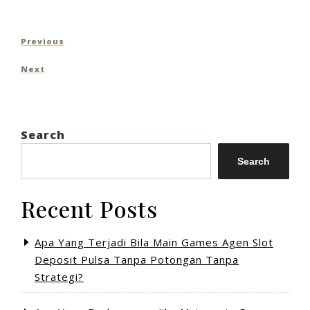
Post
Previous
Previous
navigation
Post
Next
Next
Post
Search
Search
Recent Posts
Apa Yang Terjadi Bila Main Games Agen Slot
Deposit Pulsa Tanpa Potongan Tanpa
Strategi?