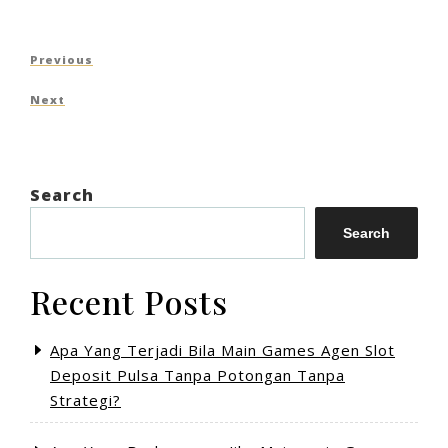
Post
Previous
Previous
navigation
Post
Next
Next
Post
Search
Search
Recent Posts
Apa Yang Terjadi Bila Main Games Agen Slot
Deposit Pulsa Tanpa Potongan Tanpa
Strategi?