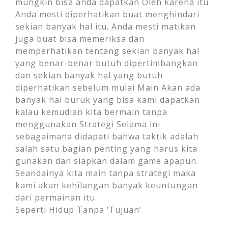
mungkin bisa anda dapatkan Oleh karena itu
Anda mesti diperhatikan buat menghindari
sekian banyak hal itu. Anda mesti matikan
juga buat bisa memeriksa dan
memperhatikan tentang sekian banyak hal
yang benar-benar butuh dipertimbangkan
dan sekian banyak hal yang butuh
diperhatikan sebelum mulai Main Akan ada
banyak hal buruk yang bisa kami dapatkan
kalau kemudian kita bermain tanpa
menggunakan Strategi Selama ini
sebagaimana didapati bahwa taktik adalah
salah satu bagian penting yang harus kita
gunakan dan siapkan dalam game apapun.
Seandainya kita main tanpa strategi maka
kami akan kehilangan banyak keuntungan
dari permainan itu.
Seperti Hidup Tanpa ‘Tujuan’