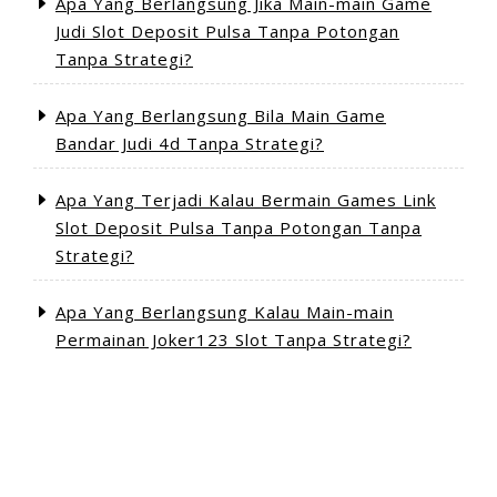
Apa Yang Berlangsung Jika Main-main Game
Judi Slot Deposit Pulsa Tanpa Potongan
Tanpa Strategi?
Apa Yang Berlangsung Bila Main Game
Bandar Judi 4d Tanpa Strategi?
Apa Yang Terjadi Kalau Bermain Games Link
Slot Deposit Pulsa Tanpa Potongan Tanpa
Strategi?
Apa Yang Berlangsung Kalau Main-main
Permainan Joker123 Slot Tanpa Strategi?