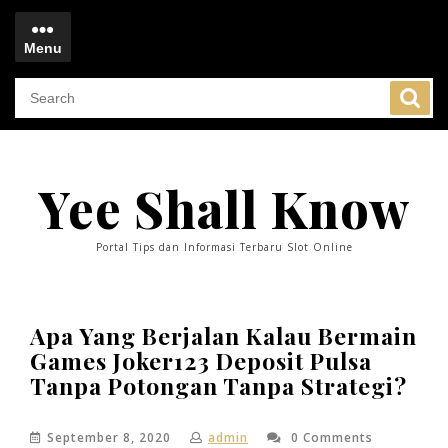
Skip
to
Menu
content
Menu
Yee Shall Know
Portal Tips dan Informasi Terbaru Slot Online
Apa Yang Berjalan Kalau Bermain
Games Joker123 Deposit Pulsa
Tanpa Potongan Tanpa Strategi?
September 8, 2020
admin
0 Comments