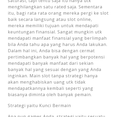
saturasi, tapi tentu saja itu hanya utk
menghilangkan satu rated saja. Sementara
itu, bagi rata rata orang mereka pergi ke slot
baik secara langsung atau slot online,
mereka memiliki tujuan untuk mendapati
keuntungan finansial. Sangat mungkin utk
mendapati manfaat finansial yang berlimpah
bila Anda tahu apa yang harus Anda lakukan.
Dalam hal ini, Anda bisa dengan cermat
pertimbangkan banyak hal yang berpotensi
mendapati banyak manfaat dari sekian
banyak hal yang sesuai dengan yang Anda
inginkan. Main slot tanpa strategi hanya
akan menghabiskan uang utk tidak
mendapatkannya kembali seperti yang
biasanya diminta oleh banyak pemain.
Strategi yaitu Kunci Bermain
Apa pun games Anda, strategi yaitu sesuatu