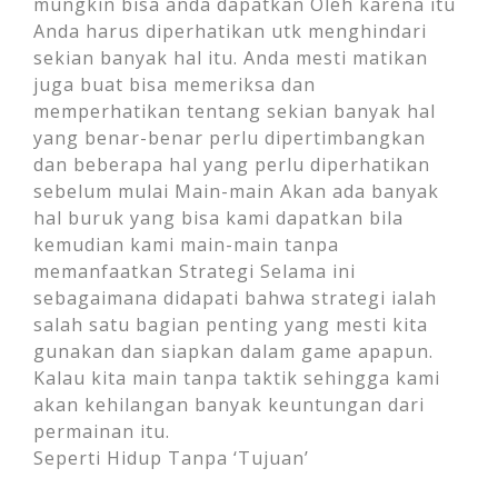
mungkin bisa anda dapatkan Oleh karena itu
Anda harus diperhatikan utk menghindari
sekian banyak hal itu. Anda mesti matikan
juga buat bisa memeriksa dan
memperhatikan tentang sekian banyak hal
yang benar-benar perlu dipertimbangkan
dan beberapa hal yang perlu diperhatikan
sebelum mulai Main-main Akan ada banyak
hal buruk yang bisa kami dapatkan bila
kemudian kami main-main tanpa
memanfaatkan Strategi Selama ini
sebagaimana didapati bahwa strategi ialah
salah satu bagian penting yang mesti kita
gunakan dan siapkan dalam game apapun.
Kalau kita main tanpa taktik sehingga kami
akan kehilangan banyak keuntungan dari
permainan itu.
Seperti Hidup Tanpa ‘Tujuan’