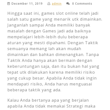
December 11, 2019
admin
0 Comments
Hingga saat ini, games slot online telah jadi
salah satu game yang menarik utk dimainkan.
Janganlah sampai Anda memiliki banyak
masalah dengan Games jadi ada baiknya
mempelajari lebih-lebih dulu beberapa
aturan yang mesti dipahami. Dengan Taktik
semuanya memang lah akan mudah
dimainkan dan bahkan dimenangkan. Tanpa
Taktik Anda hanya akan bermain dengan
keberuntungan saja, dan itu bukan hal yang
tepat utk dilakukan karena memiliki risiko
yang cukup besar. Apabila Anda tidak ingin
mendapati risiko, Anda harus menguasai
beberapa taktik yang ada.
Kalau Anda bertanya apa yang berjalan
apabila Anda tidak memakai Strategi maka