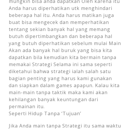
mungkin bisa anda dapatkan Oleh karena itu
Anda harus diperhatikan utk menghindari
beberapa hal itu. Anda harus matikan juga
buat bisa mengecek dan memperhatikan
tentang sekian banyak hal yang memang
butuh dipertimbangkan dan beberapa hal
yang butuh diperhatikan sebelum mulai Main
Akan ada banyak hal buruk yang bisa kita
dapatkan bila kemudian kita bermain tanpa
memakai Strategi Selama ini sama seperti
diketahui bahwa strategi ialah salah satu
bagian penting yang harus kami gunakan
dan siapkan dalam games apapun. Kalau kita
main-main tanpa taktik maka kami akan
kehilangan banyak keuntungan dari
permainan itu.
Seperti Hidup Tanpa ‘Tujuan’
Jika Anda main tanpa Strategi itu sama waktu