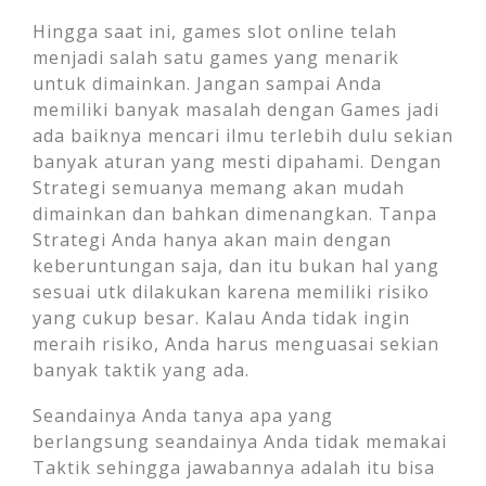
Hingga saat ini, games slot online telah
menjadi salah satu games yang menarik
untuk dimainkan. Jangan sampai Anda
memiliki banyak masalah dengan Games jadi
ada baiknya mencari ilmu terlebih dulu sekian
banyak aturan yang mesti dipahami. Dengan
Strategi semuanya memang akan mudah
dimainkan dan bahkan dimenangkan. Tanpa
Strategi Anda hanya akan main dengan
keberuntungan saja, dan itu bukan hal yang
sesuai utk dilakukan karena memiliki risiko
yang cukup besar. Kalau Anda tidak ingin
meraih risiko, Anda harus menguasai sekian
banyak taktik yang ada.
Seandainya Anda tanya apa yang
berlangsung seandainya Anda tidak memakai
Taktik sehingga jawabannya adalah itu bisa