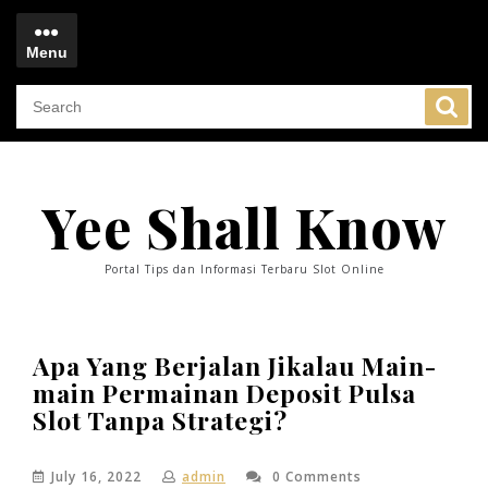
Skip
to
Menu
content
Menu
Yee Shall Know
Portal Tips dan Informasi Terbaru Slot Online
Apa Yang Berjalan Jikalau Main-
main Permainan Deposit Pulsa
Slot Tanpa Strategi?
July 16, 2022
admin
0 Comments