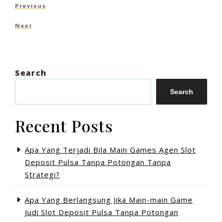
Post
Previous
Previous
navigation
Post
Next
Next
Post
Search
Search
Recent Posts
Apa Yang Terjadi Bila Main Games Agen Slot
Deposit Pulsa Tanpa Potongan Tanpa
Strategi?
Apa Yang Berlangsung Jika Main-main Game
Judi Slot Deposit Pulsa Tanpa Potongan