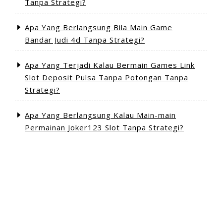
Tanpa Strategi?
Apa Yang Berlangsung Bila Main Game
Bandar Judi 4d Tanpa Strategi?
Apa Yang Terjadi Kalau Bermain Games Link
Slot Deposit Pulsa Tanpa Potongan Tanpa
Strategi?
Apa Yang Berlangsung Kalau Main-main
Permainan Joker123 Slot Tanpa Strategi?