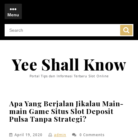
Skip
to
Menu
content
Menu
Yee Shall Know
Portal Tips dan Informasi Terbaru Slot Online
Apa Yang Berjalan Jikalau Main-
main Game Situs Slot Deposit
Pulsa Tanpa Strategi?
April 19, 2020
admin
0 Comments