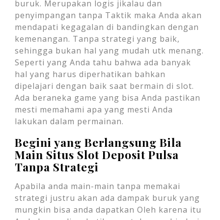
buruk. Merupakan logis jikalau dan
penyimpangan tanpa Taktik maka Anda akan
mendapati kegagalan di bandingkan dengan
kemenangan. Tanpa strategi yang baik,
sehingga bukan hal yang mudah utk menang.
Seperti yang Anda tahu bahwa ada banyak
hal yang harus diperhatikan bahkan
dipelajari dengan baik saat bermain di slot.
Ada beraneka game yang bisa Anda pastikan
mesti memahami apa yang mesti Anda
lakukan dalam permainan.
Begini yang Berlangsung Bila
Main Situs Slot Deposit Pulsa
Tanpa Strategi
Apabila anda main-main tanpa memakai
strategi justru akan ada dampak buruk yang
mungkin bisa anda dapatkan Oleh karena itu