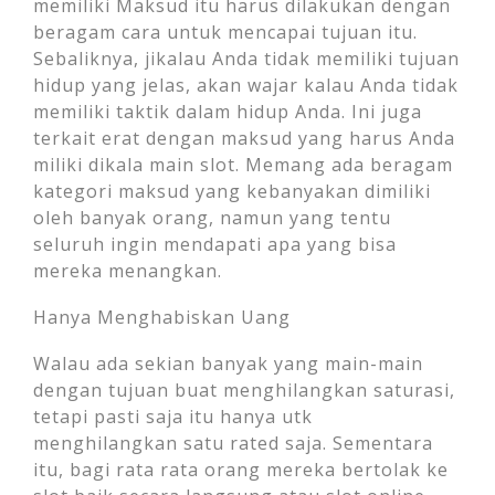
memiliki Maksud itu harus dilakukan dengan
beragam cara untuk mencapai tujuan itu.
Sebaliknya, jikalau Anda tidak memiliki tujuan
hidup yang jelas, akan wajar kalau Anda tidak
memiliki taktik dalam hidup Anda. Ini juga
terkait erat dengan maksud yang harus Anda
miliki dikala main slot. Memang ada beragam
kategori maksud yang kebanyakan dimiliki
oleh banyak orang, namun yang tentu
seluruh ingin mendapati apa yang bisa
mereka menangkan.
Hanya Menghabiskan Uang
Walau ada sekian banyak yang main-main
dengan tujuan buat menghilangkan saturasi,
tetapi pasti saja itu hanya utk
menghilangkan satu rated saja. Sementara
itu, bagi rata rata orang mereka bertolak ke