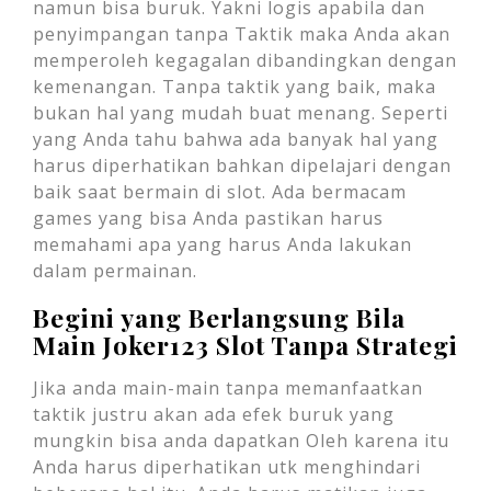
namun bisa buruk. Yakni logis apabila dan
penyimpangan tanpa Taktik maka Anda akan
memperoleh kegagalan dibandingkan dengan
kemenangan. Tanpa taktik yang baik, maka
bukan hal yang mudah buat menang. Seperti
yang Anda tahu bahwa ada banyak hal yang
harus diperhatikan bahkan dipelajari dengan
baik saat bermain di slot. Ada bermacam
games yang bisa Anda pastikan harus
memahami apa yang harus Anda lakukan
dalam permainan.
Begini yang Berlangsung Bila
Main Joker123 Slot Tanpa Strategi
Jika anda main-main tanpa memanfaatkan
taktik justru akan ada efek buruk yang
mungkin bisa anda dapatkan Oleh karena itu
Anda harus diperhatikan utk menghindari