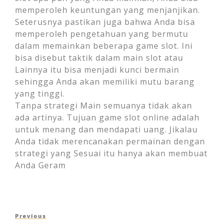
memperoleh keuntungan yang menjanjikan.
Seterusnya pastikan juga bahwa Anda bisa
memperoleh pengetahuan yang bermutu
dalam memainkan beberapa game slot. Ini
bisa disebut taktik dalam main slot atau
Lainnya itu bisa menjadi kunci bermain
sehingga Anda akan memiliki mutu barang
yang tinggi.
Tanpa strategi Main semuanya tidak akan
ada artinya. Tujuan game slot online adalah
untuk menang dan mendapati uang. Jikalau
Anda tidak merencanakan permainan dengan
strategi yang Sesuai itu hanya akan membuat
Anda Geram
Post
Previous
Previous