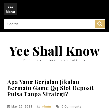
Skip
to
Menu
content
Menu
Yee Shall Know
Portal Tips dan Informasi Terbaru Slot Online
Apa Yang Berjalan Jikalau
Bermain Game Qq Slot Deposit
Pulsa Tanpa Strategi?
May 25, 2021
admin
0 Comments