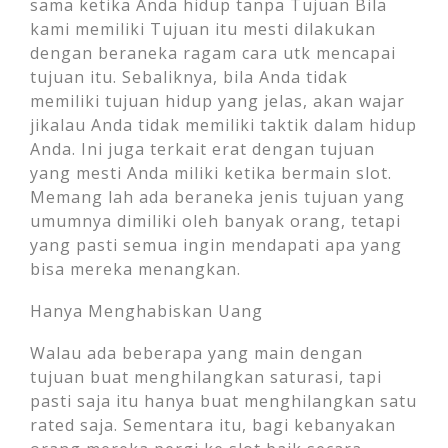
sama ketika Anda hidup tanpa Tujuan Bila
kami memiliki Tujuan itu mesti dilakukan
dengan beraneka ragam cara utk mencapai
tujuan itu. Sebaliknya, bila Anda tidak
memiliki tujuan hidup yang jelas, akan wajar
jikalau Anda tidak memiliki taktik dalam hidup
Anda. Ini juga terkait erat dengan tujuan
yang mesti Anda miliki ketika bermain slot.
Memang lah ada beraneka jenis tujuan yang
umumnya dimiliki oleh banyak orang, tetapi
yang pasti semua ingin mendapati apa yang
bisa mereka menangkan.
Hanya Menghabiskan Uang
Walau ada beberapa yang main dengan
tujuan buat menghilangkan saturasi, tapi
pasti saja itu hanya buat menghilangkan satu
rated saja. Sementara itu, bagi kebanyakan