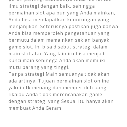
ilmu strategi dengan baik, sehingga
permainan slot apa pun yang Anda mainkan,
Anda bisa mendapatkan keuntungan yang
menjanjikan. Seterusnya pastikan juga bahwa
Anda bisa memperoleh pengetahuan yang
bermutu dalam memainkan sekian banyak
game slot. Ini bisa disebut strategi dalam
main slot atau Yang lain itu bisa menjadi
kunci main sehingga Anda akan memiliki
mutu barang yang tinggi.
Tanpa strategi Main semuanya tidak akan
ada artinya. Tujuan permainan slot online
yakni utk menang dan memperoleh uang.
Jikalau Anda tidak merencanakan game
dengan strategi yang Sesuai itu hanya akan
membuat Anda Geram