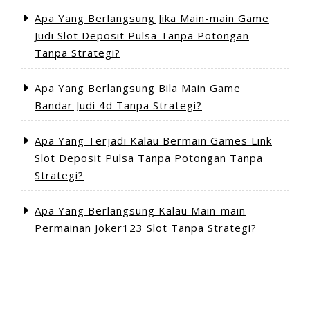
Apa Yang Berlangsung Jika Main-main Game
Judi Slot Deposit Pulsa Tanpa Potongan
Tanpa Strategi?
Apa Yang Berlangsung Bila Main Game
Bandar Judi 4d Tanpa Strategi?
Apa Yang Terjadi Kalau Bermain Games Link
Slot Deposit Pulsa Tanpa Potongan Tanpa
Strategi?
Apa Yang Berlangsung Kalau Main-main
Permainan Joker123 Slot Tanpa Strategi?