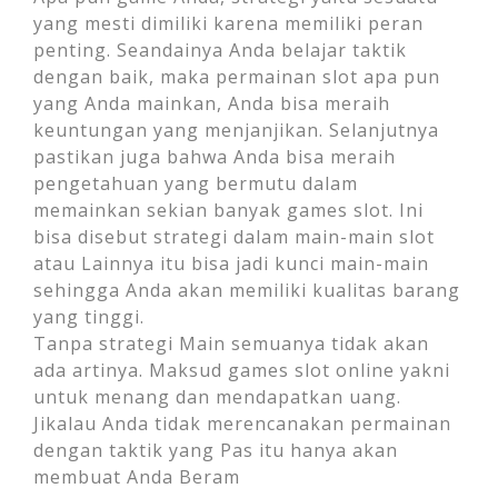
yang mesti dimiliki karena memiliki peran
penting. Seandainya Anda belajar taktik
dengan baik, maka permainan slot apa pun
yang Anda mainkan, Anda bisa meraih
keuntungan yang menjanjikan. Selanjutnya
pastikan juga bahwa Anda bisa meraih
pengetahuan yang bermutu dalam
memainkan sekian banyak games slot. Ini
bisa disebut strategi dalam main-main slot
atau Lainnya itu bisa jadi kunci main-main
sehingga Anda akan memiliki kualitas barang
yang tinggi.
Tanpa strategi Main semuanya tidak akan
ada artinya. Maksud games slot online yakni
untuk menang dan mendapatkan uang.
Jikalau Anda tidak merencanakan permainan
dengan taktik yang Pas itu hanya akan
membuat Anda Beram