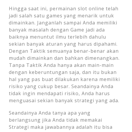
Hingga saat ini, permainan slot online telah
jadi salah satu games yang menarik untuk
dimainkan. Janganlah sampai Anda memiliki
banyak masalah dengan Game jadi ada
baiknya menuntut ilmu terlebih dahulu
sekian banyak aturan yang harus dipahami.
Dengan Taktik semuanya benar-benar akan
mudah dimainkan dan bahkan dimenangkan.
Tanpa Taktik Anda hanya akan main-main
dengan keberuntungan saja, dan itu bukan
hal yang pas buat dilakukan karena memiliki
risiko yang cukup besar. Seandainya Anda
tidak ingin mendapati risiko, Anda harus
menguasai sekian banyak strategi yang ada.
Seandainya Anda tanya apa yang
berlangsung jika Anda tidak memakai
Strategi maka jawabannya adalah itu bisa