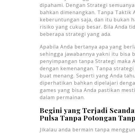
dipahami. Dengan Strategi semuany
bahkan dimenangkan. Tanpa Taktik 
keberuntungan saja, dan itu bukan h
risiko yang cukup besar. Bila Anda t
beberapa strategi yang ada.
Apabila Anda bertanya apa yang berl
sehingga jawabannya yakni itu bisa b
penyimpangan tanpa Strategi maka 
dengan kemenangan. Tanpa strategi 
buat menang. Seperti yang Anda tah
diperhatikan bahkan dipelajari denga
games yang bisa Anda pastikan mest
dalam permainan.
Begini yang Terjadi Seanda
Pulsa Tanpa Potongan Tanp
Jikalau anda bermain tanpa menggun