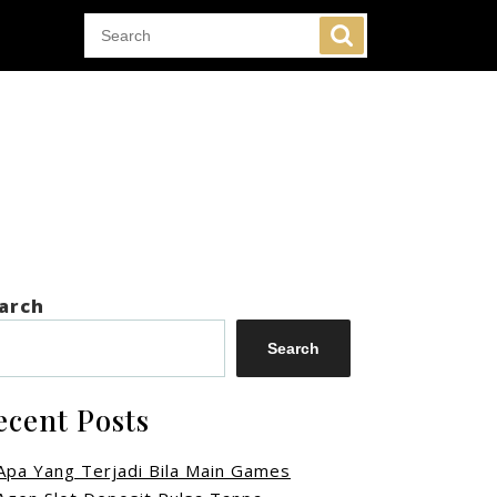
arch
Search
ecent Posts
Apa Yang Terjadi Bila Main Games