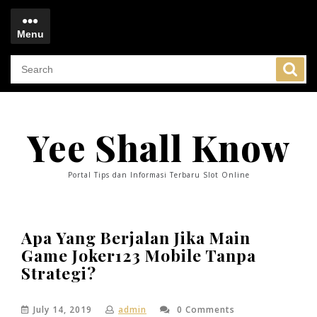
Skip
to
Menu
content
Menu
Yee Shall Know
Portal Tips dan Informasi Terbaru Slot Online
Apa Yang Berjalan Jika Main
Game Joker123 Mobile Tanpa
Strategi?
July 14, 2019
admin
0 Comments