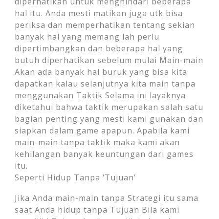
diperhatikan untuk menghindari beberapa
hal itu. Anda mesti matikan juga utk bisa
periksa dan memperhatikan tentang sekian
banyak hal yang memang lah perlu
dipertimbangkan dan beberapa hal yang
butuh diperhatikan sebelum mulai Main-main
Akan ada banyak hal buruk yang bisa kita
dapatkan kalau selanjutnya kita main tanpa
menggunakan Taktik Selama ini layaknya
diketahui bahwa taktik merupakan salah satu
bagian penting yang mesti kami gunakan dan
siapkan dalam game apapun. Apabila kami
main-main tanpa taktik maka kami akan
kehilangan banyak keuntungan dari games
itu.
Seperti Hidup Tanpa ‘Tujuan’
Jika Anda main-main tanpa Strategi itu sama
saat Anda hidup tanpa Tujuan Bila kami