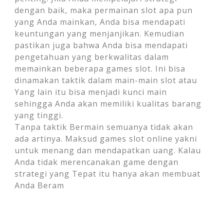
dengan baik, maka permainan slot apa pun
yang Anda mainkan, Anda bisa mendapati
keuntungan yang menjanjikan. Kemudian
pastikan juga bahwa Anda bisa mendapati
pengetahuan yang berkwalitas dalam
memainkan beberapa games slot. Ini bisa
dinamakan taktik dalam main-main slot atau
Yang lain itu bisa menjadi kunci main
sehingga Anda akan memiliki kualitas barang
yang tinggi.
Tanpa taktik Bermain semuanya tidak akan
ada artinya. Maksud games slot online yakni
untuk menang dan mendapatkan uang. Kalau
Anda tidak merencanakan game dengan
strategi yang Tepat itu hanya akan membuat
Anda Beram