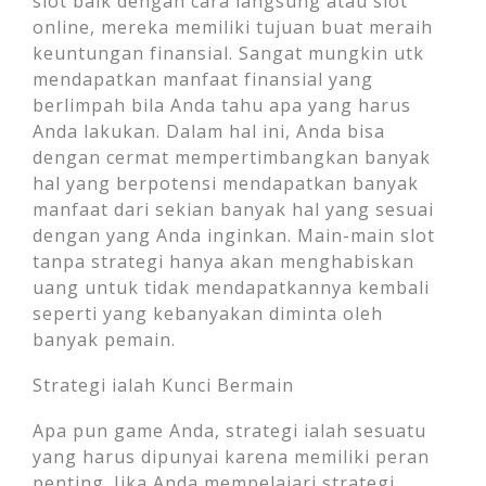
slot baik dengan cara langsung atau slot
online, mereka memiliki tujuan buat meraih
keuntungan finansial. Sangat mungkin utk
mendapatkan manfaat finansial yang
berlimpah bila Anda tahu apa yang harus
Anda lakukan. Dalam hal ini, Anda bisa
dengan cermat mempertimbangkan banyak
hal yang berpotensi mendapatkan banyak
manfaat dari sekian banyak hal yang sesuai
dengan yang Anda inginkan. Main-main slot
tanpa strategi hanya akan menghabiskan
uang untuk tidak mendapatkannya kembali
seperti yang kebanyakan diminta oleh
banyak pemain.
Strategi ialah Kunci Bermain
Apa pun game Anda, strategi ialah sesuatu
yang harus dipunyai karena memiliki peran
penting. Jika Anda mempelajari strategi