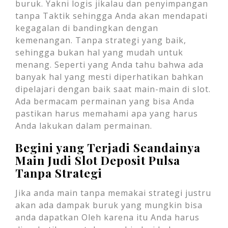
buruk. Yakni logis jikalau dan penyimpangan
tanpa Taktik sehingga Anda akan mendapati
kegagalan di bandingkan dengan
kemenangan. Tanpa strategi yang baik,
sehingga bukan hal yang mudah untuk
menang. Seperti yang Anda tahu bahwa ada
banyak hal yang mesti diperhatikan bahkan
dipelajari dengan baik saat main-main di slot.
Ada bermacam permainan yang bisa Anda
pastikan harus memahami apa yang harus
Anda lakukan dalam permainan.
Begini yang Terjadi Seandainya
Main Judi Slot Deposit Pulsa
Tanpa Strategi
Jika anda main tanpa memakai strategi justru
akan ada dampak buruk yang mungkin bisa
anda dapatkan Oleh karena itu Anda harus