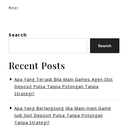
navigation
Post
Next
Next
Post
Search
Search
Recent Posts
Apa Yang Terjadi Bila Main Games Agen Slot
Deposit Pulsa Tanpa Potongan Tanpa
Strategi?
Apa Yang Berlangsung Jika Main-main Game
Judi Slot Deposit Pulsa Tanpa Potongan
Tanpa Strategi?