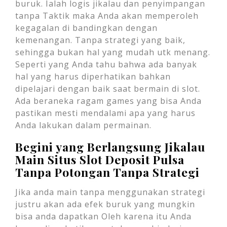
buruk. Ialah logis jikalau dan penyimpangan
tanpa Taktik maka Anda akan memperoleh
kegagalan di bandingkan dengan
kemenangan. Tanpa strategi yang baik,
sehingga bukan hal yang mudah utk menang.
Seperti yang Anda tahu bahwa ada banyak
hal yang harus diperhatikan bahkan
dipelajari dengan baik saat bermain di slot.
Ada beraneka ragam games yang bisa Anda
pastikan mesti mendalami apa yang harus
Anda lakukan dalam permainan.
Begini yang Berlangsung Jikalau
Main Situs Slot Deposit Pulsa
Tanpa Potongan Tanpa Strategi
Jika anda main tanpa menggunakan strategi
justru akan ada efek buruk yang mungkin
bisa anda dapatkan Oleh karena itu Anda