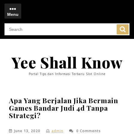
Skip
to
Menu
content
Menu
Yee Shall Know
Portal Tips dan Informasi Terbaru Slot Online
Apa Yang Berjalan Jika Bermain
Games Bandar Judi 4d Tanpa
Strategi?
June 13, 2020
admin
0 Comments