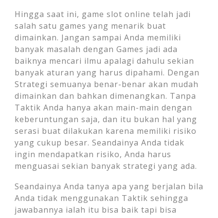
Hingga saat ini, game slot online telah jadi
salah satu games yang menarik buat
dimainkan. Jangan sampai Anda memiliki
banyak masalah dengan Games jadi ada
baiknya mencari ilmu apalagi dahulu sekian
banyak aturan yang harus dipahami. Dengan
Strategi semuanya benar-benar akan mudah
dimainkan dan bahkan dimenangkan. Tanpa
Taktik Anda hanya akan main-main dengan
keberuntungan saja, dan itu bukan hal yang
serasi buat dilakukan karena memiliki risiko
yang cukup besar. Seandainya Anda tidak
ingin mendapatkan risiko, Anda harus
menguasai sekian banyak strategi yang ada.
Seandainya Anda tanya apa yang berjalan bila
Anda tidak menggunakan Taktik sehingga
jawabannya ialah itu bisa baik tapi bisa