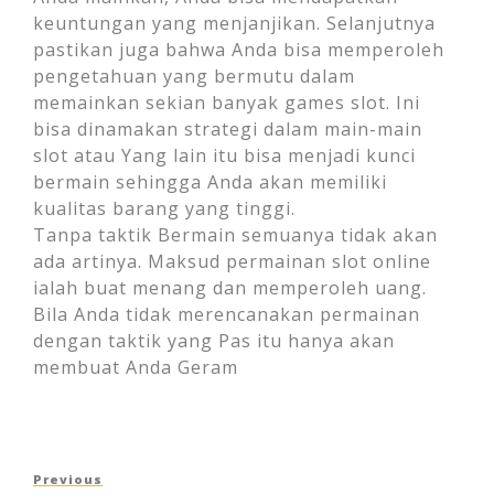
keuntungan yang menjanjikan. Selanjutnya
pastikan juga bahwa Anda bisa memperoleh
pengetahuan yang bermutu dalam
memainkan sekian banyak games slot. Ini
bisa dinamakan strategi dalam main-main
slot atau Yang lain itu bisa menjadi kunci
bermain sehingga Anda akan memiliki
kualitas barang yang tinggi.
Tanpa taktik Bermain semuanya tidak akan
ada artinya. Maksud permainan slot online
ialah buat menang dan memperoleh uang.
Bila Anda tidak merencanakan permainan
dengan taktik yang Pas itu hanya akan
membuat Anda Geram
Post
Previous
Previous