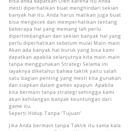
bisa anda dapatkan Oleh karena itu Anda
mesti diperhatikan buat menghindari sekian
banyak hal itu. Anda harus matikan juga buat
bisa mengecek dan memperhatikan tentang
beberapa hal yang memang lah perlu
dipertimbangkan dan sekian banyak hal yang
perlu diperhatikan sebelum mulai Main-main
Akan ada banyak hal buruk yang bisa kami
dapatkan apabila selanjutnya kita main-main
tanpa menggunakan Strategi Selama ini
layaknya diketahui bahwa taktik yaitu salah
satu bagian penting yang mesti kita gunakan
dan siapkan dalam games apapun. Apabila
kita bermain tanpa strategi sehingga kami
akan kehilangan banyak keuntungan dari
game itu.
Seperti Hidup Tanpa ‘Tujuan’
Jika Anda bermain tanpa Taktik itu sama kala