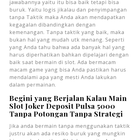
jawabannya yaitu itu bisa baik tetapi bisa
buruk. Yaitu logis jikalau dan penyimpangan
tanpa Taktik maka Anda akan mendapatkan
kegagalan dibandingkan dengan
kemenangan. Tanpa taktik yang baik, maka
bukan hal yang mudah utk menang. Seperti
yang Anda tahu bahwa ada banyak hal yang
harus diperhatikan bahkan dipelajari dengan
baik saat bermain di slot. Ada bermacam
macam game yang bisa Anda pastikan harus
mendalami apa yang mesti Anda lakukan
dalam permainan.
Begini yang Berjalan Kalau Main
Slot Joker Deposit Pulsa 5000
Tanpa Potongan Tanpa Strategi
Jika anda bermain tanpa menggunakan taktik
justru akan ada resiko buruk yang mungkin