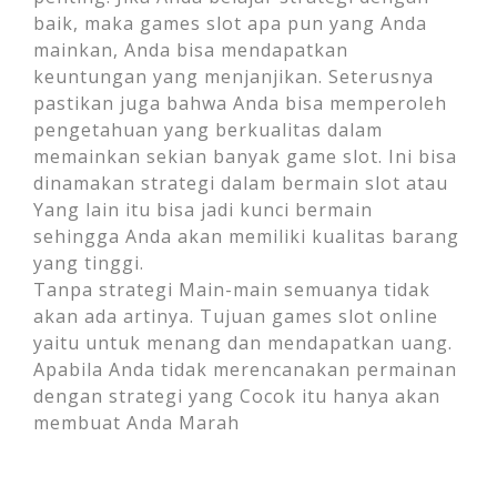
baik, maka games slot apa pun yang Anda
mainkan, Anda bisa mendapatkan
keuntungan yang menjanjikan. Seterusnya
pastikan juga bahwa Anda bisa memperoleh
pengetahuan yang berkualitas dalam
memainkan sekian banyak game slot. Ini bisa
dinamakan strategi dalam bermain slot atau
Yang lain itu bisa jadi kunci bermain
sehingga Anda akan memiliki kualitas barang
yang tinggi.
Tanpa strategi Main-main semuanya tidak
akan ada artinya. Tujuan games slot online
yaitu untuk menang dan mendapatkan uang.
Apabila Anda tidak merencanakan permainan
dengan strategi yang Cocok itu hanya akan
membuat Anda Marah