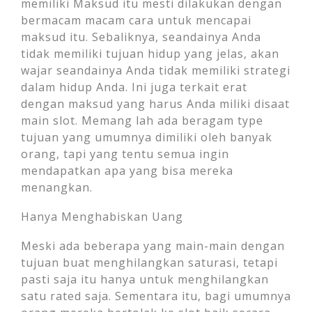
memiliki Maksud itu mesti dilakukan dengan
bermacam macam cara untuk mencapai
maksud itu. Sebaliknya, seandainya Anda
tidak memiliki tujuan hidup yang jelas, akan
wajar seandainya Anda tidak memiliki strategi
dalam hidup Anda. Ini juga terkait erat
dengan maksud yang harus Anda miliki disaat
main slot. Memang lah ada beragam type
tujuan yang umumnya dimiliki oleh banyak
orang, tapi yang tentu semua ingin
mendapatkan apa yang bisa mereka
menangkan.
Hanya Menghabiskan Uang
Meski ada beberapa yang main-main dengan
tujuan buat menghilangkan saturasi, tetapi
pasti saja itu hanya untuk menghilangkan
satu rated saja. Sementara itu, bagi umumnya