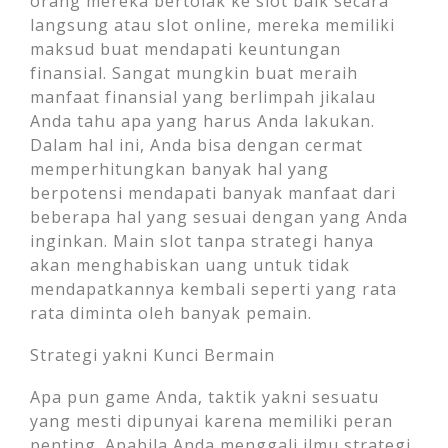
orang mereka bertolak ke slot baik secara
langsung atau slot online, mereka memiliki
maksud buat mendapati keuntungan
finansial. Sangat mungkin buat meraih
manfaat finansial yang berlimpah jikalau
Anda tahu apa yang harus Anda lakukan.
Dalam hal ini, Anda bisa dengan cermat
memperhitungkan banyak hal yang
berpotensi mendapati banyak manfaat dari
beberapa hal yang sesuai dengan yang Anda
inginkan. Main slot tanpa strategi hanya
akan menghabiskan uang untuk tidak
mendapatkannya kembali seperti yang rata
rata diminta oleh banyak pemain.
Strategi yakni Kunci Bermain
Apa pun game Anda, taktik yakni sesuatu
yang mesti dipunyai karena memiliki peran
penting. Apabila Anda menggali ilmu strategi