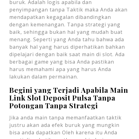
buruk. Adalah logis apabila dan
penyimpangan tanpa Taktik maka Anda akan
mendapatkan kegagalan dibandingkan
dengan kemenangan. Tanpa strategi yang
baik, sehingga bukan hal yang mudah buat
menang. Seperti yang Anda tahu bahwa ada
banyak hal yang harus diperhatikan bahkan
dipelajari dengan baik saat main di slot. Ada
berbagai game yang bisa Anda pastikan
harus memahami apa yang harus Anda
lakukan dalam permainan.
Begini yang Terjadi Apabila Main
Link Slot Deposit Pulsa Tanpa
Potongan Tanpa Strategi
Jika anda main tanpa memanfaatkan taktik
justru akan ada efek buruk yang mungkin
bisa anda dapatkan Oleh karena itu Anda