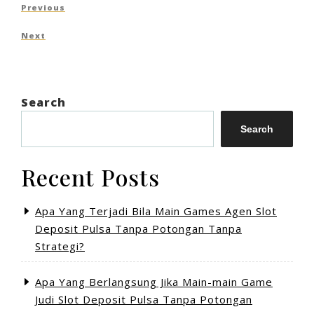
Post
Previous
Previous
navigation
Post
Next
Next
Post
Search
Search
Recent Posts
Apa Yang Terjadi Bila Main Games Agen Slot
Deposit Pulsa Tanpa Potongan Tanpa
Strategi?
Apa Yang Berlangsung Jika Main-main Game
Judi Slot Deposit Pulsa Tanpa Potongan