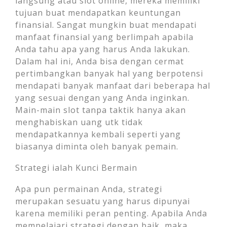
langsung atau slot online, mereka memiliki
tujuan buat mendapatkan keuntungan
finansial. Sangat mungkin buat mendapati
manfaat finansial yang berlimpah apabila
Anda tahu apa yang harus Anda lakukan.
Dalam hal ini, Anda bisa dengan cermat
pertimbangkan banyak hal yang berpotensi
mendapati banyak manfaat dari beberapa hal
yang sesuai dengan yang Anda inginkan.
Main-main slot tanpa taktik hanya akan
menghabiskan uang utk tidak
mendapatkannya kembali seperti yang
biasanya diminta oleh banyak pemain.
Strategi ialah Kunci Bermain
Apa pun permainan Anda, strategi
merupakan sesuatu yang harus dipunyai
karena memiliki peran penting. Apabila Anda
mempelajari strategi dengan baik, maka