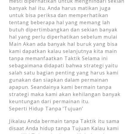
mesti diperhatikan untuk menghindari sekian
banyak hal itu. Anda harus matikan juga
untuk bisa periksa dan memperhatikan
tentang beberapa hal yang memang lah
butuh dipertimbangkan dan sekian banyak
hal yang perlu diperhatikan sebelum mulai
Main Akan ada banyak hal buruk yang bisa
kami dapatkan kalau selanjutnya kita main
tanpa memanfaatkan Taktik Selama ini
sebagaimana didapati bahwa strategi yaitu
salah satu bagian penting yang harus kami
gunakan dan siapkan dalam permainan
apapun. Seandainya kami bermain tanpa
strategi maka kami akan kehilangan banyak
keuntungan dari permainan itu.
Seperti Hidup Tanpa ‘Tujuan’
Jikalau Anda bermain tanpa Taktik itu sama
disaat Anda hidup tanpa Tujuan Kalau kami