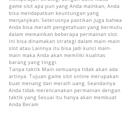
game slot apa pun yang Anda mainkan, Anda
bisa mendapatkan keuntungan yang
menjanjikan. Seterusnya pastikan juga bahwa
Anda bisa meraih pengetahuan yang bermutu
dalam memainkan beberapa permainan slot.
Ini bisa dinamakan strategi dalam main-main
slot atau Lainnya itu bisa jadi kunci main-
main maka Anda akan memiliki kualitas
barang yang tinggi.
Tanpa taktik Main semuanya tidak akan ada
artinya. Tujuan game slot online merupakan
buat menang dan meraih uang. Seandainya
Anda tidak merencanakan permainan dengan
taktik yang Sesuai itu hanya akan membuat
Anda Beram