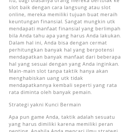
itu, bagi biasanya orang mereka bertolak ke
slot baik dengan cara langsung atau slot
online, mereka memiliki tujuan buat meraih
keuntungan finansial. Sangat mungkin utk
mendapati manfaat finansial yang berlimpah
bila Anda tahu apa yang harus Anda lakukan.
Dalam hal ini, Anda bisa dengan cermat
perhitungkan banyak hal yang berpotensi
mendapatkan banyak manfaat dari beberapa
hal yang sesuai dengan yang Anda inginkan.
Main-main slot tanpa taktik hanya akan
menghabiskan uang utk tidak
mendapatkannya kembali seperti yang rata
rata diminta oleh banyak pemain.
Strategi yakni Kunci Bermain
Apa pun game Anda, taktik adalah sesuatu
yang harus dimiliki karena memiliki peran
penting. Apabila Anda mencari ilmu strategi