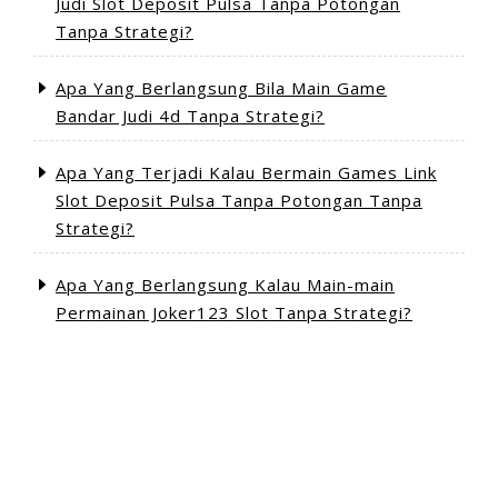
Judi Slot Deposit Pulsa Tanpa Potongan
Tanpa Strategi?
Apa Yang Berlangsung Bila Main Game
Bandar Judi 4d Tanpa Strategi?
Apa Yang Terjadi Kalau Bermain Games Link
Slot Deposit Pulsa Tanpa Potongan Tanpa
Strategi?
Apa Yang Berlangsung Kalau Main-main
Permainan Joker123 Slot Tanpa Strategi?