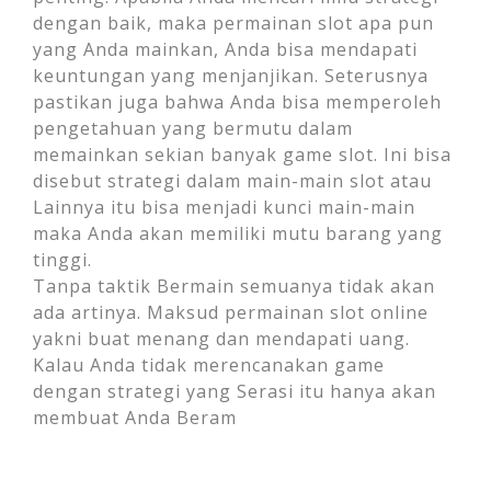
dengan baik, maka permainan slot apa pun
yang Anda mainkan, Anda bisa mendapati
keuntungan yang menjanjikan. Seterusnya
pastikan juga bahwa Anda bisa memperoleh
pengetahuan yang bermutu dalam
memainkan sekian banyak game slot. Ini bisa
disebut strategi dalam main-main slot atau
Lainnya itu bisa menjadi kunci main-main
maka Anda akan memiliki mutu barang yang
tinggi.
Tanpa taktik Bermain semuanya tidak akan
ada artinya. Maksud permainan slot online
yakni buat menang dan mendapati uang.
Kalau Anda tidak merencanakan game
dengan strategi yang Serasi itu hanya akan
membuat Anda Beram