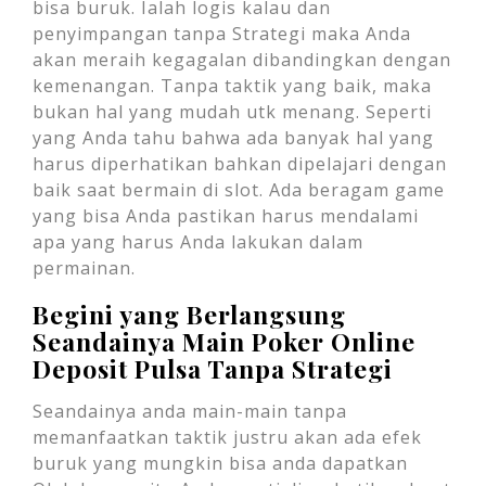
bisa buruk. Ialah logis kalau dan
penyimpangan tanpa Strategi maka Anda
akan meraih kegagalan dibandingkan dengan
kemenangan. Tanpa taktik yang baik, maka
bukan hal yang mudah utk menang. Seperti
yang Anda tahu bahwa ada banyak hal yang
harus diperhatikan bahkan dipelajari dengan
baik saat bermain di slot. Ada beragam game
yang bisa Anda pastikan harus mendalami
apa yang harus Anda lakukan dalam
permainan.
Begini yang Berlangsung
Seandainya Main Poker Online
Deposit Pulsa Tanpa Strategi
Seandainya anda main-main tanpa
memanfaatkan taktik justru akan ada efek
buruk yang mungkin bisa anda dapatkan