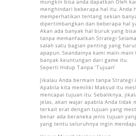
mungkin bisa anda dapatkan Oleh kar
menghindari beberapa hal itu. Anda 
memperhatikan tentang sekian bany
dipertimbangkan dan beberapa hal y
Akan ada banyak hal buruk yang bis
tanpa memanfaatkan Strategi Selama 
salah satu bagian penting yang haru
apapun. Seandainya kami main-main t
banyak keuntungan dari game itu.
Seperti Hidup Tanpa ‘Tujuan’
Jikalau Anda bermain tanpa Strategi
Apabila kita memiliki Maksud itu me
mencapai tujuan itu. Sebaliknya, jik
jelas, akan wajar apabila Anda tidak 
terkait erat dengan tujuan yang mest
benar ada beraneka jenis tujuan yan
yang tentu seluruhnya ingin mendap