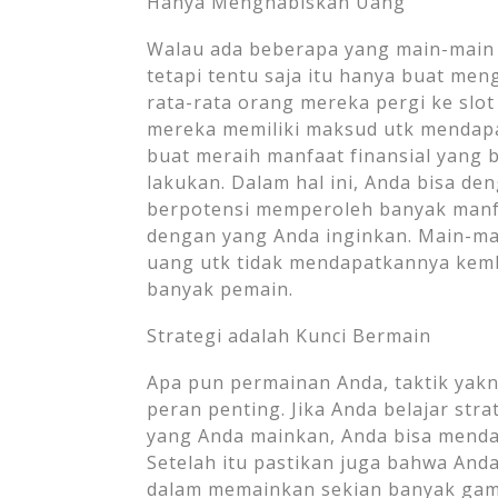
Hanya Menghabiskan Uang
Walau ada beberapa yang main-main 
tetapi tentu saja itu hanya buat men
rata-rata orang mereka pergi ke slot
mereka memiliki maksud utk mendapa
buat meraih manfaat finansial yang 
lakukan. Dalam hal ini, Anda bisa d
berpotensi memperoleh banyak manfa
dengan yang Anda inginkan. Main-ma
uang utk tidak mendapatkannya kemba
banyak pemain.
Strategi adalah Kunci Bermain
Apa pun permainan Anda, taktik yakni
peran penting. Jika Anda belajar str
yang Anda mainkan, Anda bisa mend
Setelah itu pastikan juga bahwa An
dalam memainkan sekian banyak games