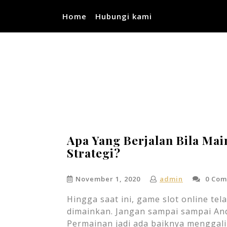
Skip
Home
Hubungi kami
to
content
Apa Yang Berjalan Bila Ma
Strategi?
November 1, 2020
admin
0 Com
Hingga saat ini, game slot online te
dimainkan. Jangan sampai sampai An
Permainan jadi ada baiknya menggali