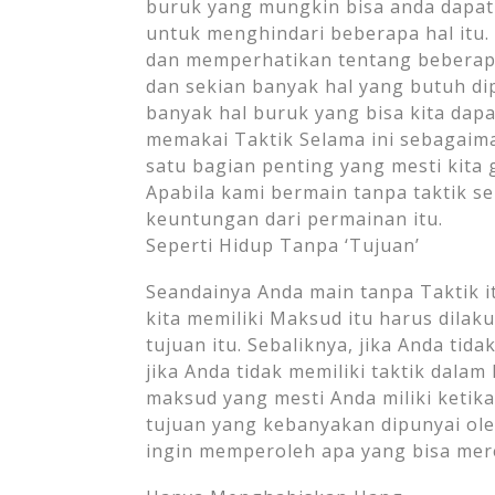
buruk yang mungkin bisa anda dapat
untuk menghindari beberapa hal itu.
dan memperhatikan tentang beberap
dan sekian banyak hal yang butuh di
banyak hal buruk yang bisa kita dapa
memakai Taktik Selama ini sebagaim
satu bagian penting yang mesti kit
Apabila kami bermain tanpa taktik s
keuntungan dari permainan itu.
Seperti Hidup Tanpa ‘Tujuan’
Seandainya Anda main tanpa Taktik i
kita memiliki Maksud itu harus dila
tujuan itu. Sebaliknya, jika Anda tida
jika Anda tidak memiliki taktik dalam
maksud yang mesti Anda miliki ketik
tujuan yang kebanyakan dipunyai ole
ingin memperoleh apa yang bisa me