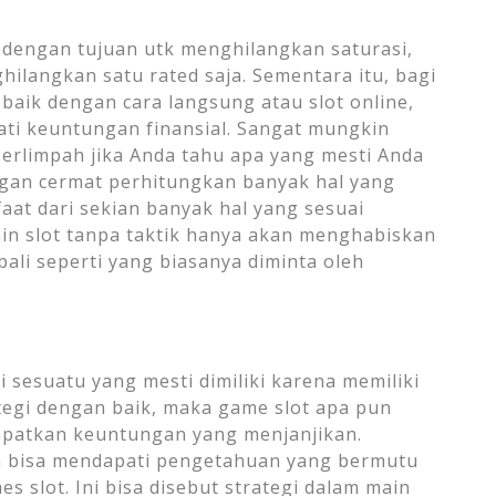
dengan tujuan utk menghilangkan saturasi,
ghilangkan satu rated saja. Sementara itu, bagi
 baik dengan cara langsung atau slot online,
ti keuntungan finansial. Sangat mungkin
berlimpah jika Anda tahu apa yang mesti Anda
engan cermat perhitungkan banyak hal yang
at dari sekian banyak hal yang sesuai
in slot tanpa taktik hanya akan menghabiskan
li seperti yang biasanya diminta oleh
 sesuatu yang mesti dimiliki karena memiliki
ategi dengan baik, maka game slot apa pun
apatkan keuntungan yang menjanjikan.
da bisa mendapati pengetahuan yang bermutu
 slot. Ini bisa disebut strategi dalam main