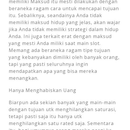
memiliki Maksud itu mesti dilakukan dengan
beraneka ragam cara untuk mencapai tujuan
itu. Sebaliknya, seandainya Anda tidak
memiliki maksud hidup yang jelas, akan wajar
jika Anda tidak memiliki strategi dalam hidup
Anda. Ini juga terkait erat dengan maksud
yang mesti Anda miliki saat main slot.
Memang ada beraneka ragam tipe tujuan
yang kebanyakan dimiliki oleh banyak orang,
tapi yang pasti seluruhnya ingin
mendapatkan apa yang bisa mereka
menangkan.
Hanya Menghabiskan Uang
Biarpun ada sekian banyak yang main-main
dengan tujuan utk menghilangkan saturasi,
tetapi pasti saja itu hanya utk
menghilangkan satu rated saja. Sementara