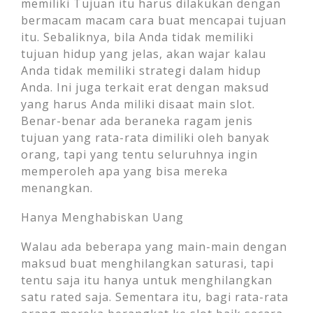
memiliki Tujuan itu harus dilakukan dengan
bermacam macam cara buat mencapai tujuan
itu. Sebaliknya, bila Anda tidak memiliki
tujuan hidup yang jelas, akan wajar kalau
Anda tidak memiliki strategi dalam hidup
Anda. Ini juga terkait erat dengan maksud
yang harus Anda miliki disaat main slot.
Benar-benar ada beraneka ragam jenis
tujuan yang rata-rata dimiliki oleh banyak
orang, tapi yang tentu seluruhnya ingin
memperoleh apa yang bisa mereka
menangkan.
Hanya Menghabiskan Uang
Walau ada beberapa yang main-main dengan
maksud buat menghilangkan saturasi, tapi
tentu saja itu hanya untuk menghilangkan
satu rated saja. Sementara itu, bagi rata-rata