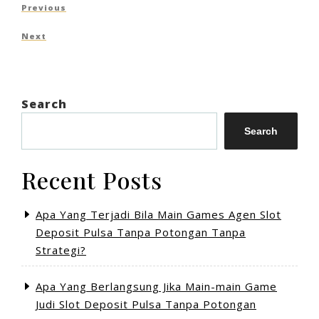
Post
Previous
Previous
navigation
Post
Next
Next
Post
Search
Search
Recent Posts
Apa Yang Terjadi Bila Main Games Agen Slot
Deposit Pulsa Tanpa Potongan Tanpa
Strategi?
Apa Yang Berlangsung Jika Main-main Game
Judi Slot Deposit Pulsa Tanpa Potongan