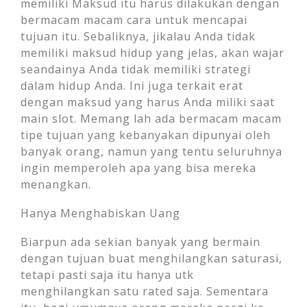
memiliki Maksud itu harus dilakukan dengan
bermacam macam cara untuk mencapai
tujuan itu. Sebaliknya, jikalau Anda tidak
memiliki maksud hidup yang jelas, akan wajar
seandainya Anda tidak memiliki strategi
dalam hidup Anda. Ini juga terkait erat
dengan maksud yang harus Anda miliki saat
main slot. Memang lah ada bermacam macam
tipe tujuan yang kebanyakan dipunyai oleh
banyak orang, namun yang tentu seluruhnya
ingin memperoleh apa yang bisa mereka
menangkan.
Hanya Menghabiskan Uang
Biarpun ada sekian banyak yang bermain
dengan tujuan buat menghilangkan saturasi,
tetapi pasti saja itu hanya utk
menghilangkan satu rated saja. Sementara