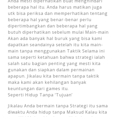
Anda mesti diperhatikan buat menghindari
beberapa hal itu. Anda harus matikan juga
utk bisa periksa dan memperhatikan tentang
beberapa hal yang benar-benar perlu
dipertimbangkan dan beberapa hal yang
butuh diperhatikan sebelum mulai Main-main
Akan ada banyak hal buruk yang bisa kami
dapatkan seandainya setelah itu kita main-
main tanpa menggunakan Taktik Selama ini
sama seperti ketahuan bahwa strategi ialah
salah satu bagian penting yang mesti kita
gunakan dan siapkan dalam permainan
apapun. Jikalau kita bermain tanpa taktik
maka kami akan kehilangan banyak
keuntungan dari games itu.
Seperti Hidup Tanpa ‘Tujuan’
Jikalau Anda bermain tanpa Strategi itu sama
diwaktu Anda hidup tanpa Maksud Kalau kita