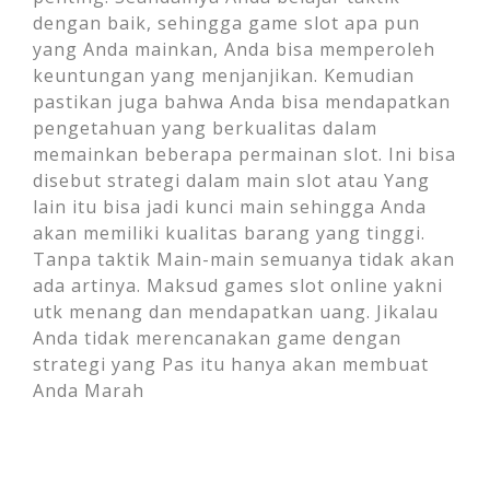
dengan baik, sehingga game slot apa pun
yang Anda mainkan, Anda bisa memperoleh
keuntungan yang menjanjikan. Kemudian
pastikan juga bahwa Anda bisa mendapatkan
pengetahuan yang berkualitas dalam
memainkan beberapa permainan slot. Ini bisa
disebut strategi dalam main slot atau Yang
lain itu bisa jadi kunci main sehingga Anda
akan memiliki kualitas barang yang tinggi.
Tanpa taktik Main-main semuanya tidak akan
ada artinya. Maksud games slot online yakni
utk menang dan mendapatkan uang. Jikalau
Anda tidak merencanakan game dengan
strategi yang Pas itu hanya akan membuat
Anda Marah