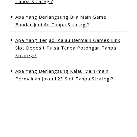
Tanpa Strategi?
Apa Yang Berlangsung Bila Main Game
Bandar Judi 4d Tanpa Strategi?
Apa Yang Terjadi Kalau Bermain Games Link
Slot Deposit Pulsa Tanpa Potongan Tanpa
Strategi?
Apa Yang Berlangsung Kalau Main-main
Permainan Joker123 Slot Tanpa Strategi?