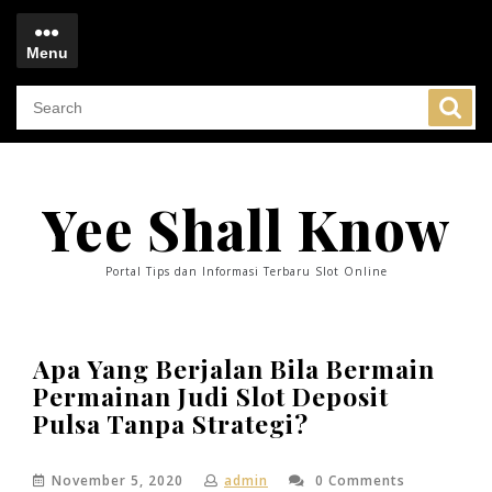
Skip
to
Menu
content
Menu
Yee Shall Know
Portal Tips dan Informasi Terbaru Slot Online
Apa Yang Berjalan Bila Bermain
Permainan Judi Slot Deposit
Pulsa Tanpa Strategi?
November 5, 2020
admin
0 Comments