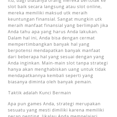
itu, bagi biasanya orang mereka bertolak ke
slot baik secara langsung atau slot online,
mereka memiliki maksud utk meraih
keuntungan finansial. Sangat mungkin utk
meraih manfaat finansial yang berlimpah jika
Anda tahu apa yang harus Anda lakukan.
Dalam hal ini, Anda bisa dengan cermat
mempertimbangkan banyak hal yang
berpotensi mendapatkan banyak manfaat
dari beberapa hal yang sesuai dengan yang
Anda inginkan. Main-main slot tanpa strategi
hanya akan menghabiskan uang untuk tidak
mendapatkannya kembali seperti yang
biasanya diminta oleh banyak pemain.
Taktik adalah Kunci Bermain
Apa pun games Anda, strategi merupakan
sesuatu yang mesti dimiliki karena memiliki
peran penting. Jikalau Anda mempelajari