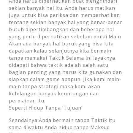
Anda harus diperhatikan buat menghindari
sekian banyak hal itu. Anda harus matikan
juga untuk bisa periksa dan memperhatikan
tentang sekian banyak hal yang benar-benar
butuh dipertimbangkan dan beberapa hal
yang perlu diperhatikan sebelum mulai Main
Akan ada banyak hal buruk yang bisa kita
dapatkan kalau selanjutnya kita bermain
tanpa memakai Taktik Selama ini layaknya
didapati bahwa taktik adalah salah satu
bagian penting yang harus kita gunakan dan
siapkan dalam game apapun. Jika kami main-
main tanpa strategi maka kami akan
kehilangan banyak keuntungan dari
permainan itu.
Seperti Hidup Tanpa ‘Tujuan’
Seandainya Anda bermain tanpa Taktik itu
sama diwaktu Anda hidup tanpa Maksud