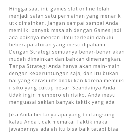
Hingga saat ini, games slot online telah
menjadi salah satu permainan yang menarik
utk dimainkan. Jangan sampai sampai Anda
memiliki banyak masalah dengan Games jadi
ada baiknya mencari ilmu terlebih dahulu
beberapa aturan yang mesti dipahami.
Dengan Strategi semuanya benar-benar akan
mudah dimainkan dan bahkan dimenangkan.
Tanpa Strategi Anda hanya akan main-main
dengan keberuntungan saja, dan itu bukan
hal yang serasi utk dilakukan karena memiliki
risiko yang cukup besar. Seandainya Anda
tidak ingin memperoleh risiko, Anda mesti
menguasai sekian banyak taktik yang ada.
Jika Anda bertanya apa yang berlangsung
kalau Anda tidak memakai Taktik maka
jawabannya adalah itu bisa baik tetapi bisa