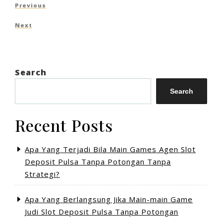
Post
Previous
Previous
navigation
Post
Next
Next
Post
Search
Search
Recent Posts
Apa Yang Terjadi Bila Main Games Agen Slot
Deposit Pulsa Tanpa Potongan Tanpa
Strategi?
Apa Yang Berlangsung Jika Main-main Game
Judi Slot Deposit Pulsa Tanpa Potongan