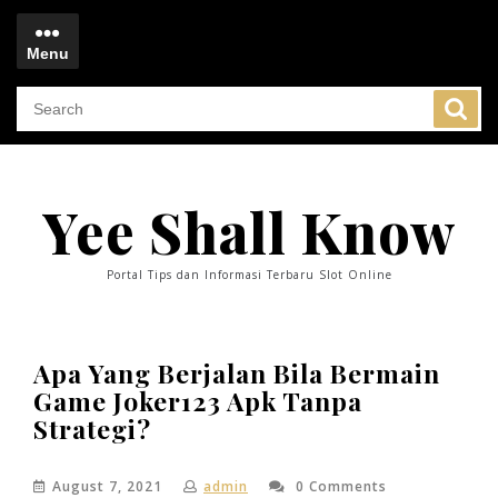
Skip
to
Menu
content
Menu
Yee Shall Know
Portal Tips dan Informasi Terbaru Slot Online
Apa Yang Berjalan Bila Bermain
Game Joker123 Apk Tanpa
Strategi?
August 7, 2021
admin
0 Comments