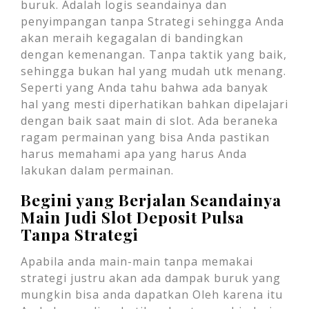
buruk. Adalah logis seandainya dan
penyimpangan tanpa Strategi sehingga Anda
akan meraih kegagalan di bandingkan
dengan kemenangan. Tanpa taktik yang baik,
sehingga bukan hal yang mudah utk menang.
Seperti yang Anda tahu bahwa ada banyak
hal yang mesti diperhatikan bahkan dipelajari
dengan baik saat main di slot. Ada beraneka
ragam permainan yang bisa Anda pastikan
harus memahami apa yang harus Anda
lakukan dalam permainan.
Begini yang Berjalan Seandainya
Main Judi Slot Deposit Pulsa
Tanpa Strategi
Apabila anda main-main tanpa memakai
strategi justru akan ada dampak buruk yang
mungkin bisa anda dapatkan Oleh karena itu