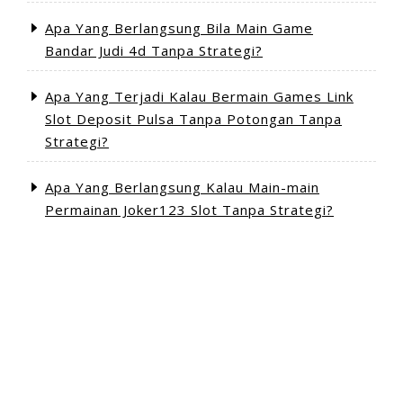
Apa Yang Berlangsung Bila Main Game
Bandar Judi 4d Tanpa Strategi?
Apa Yang Terjadi Kalau Bermain Games Link
Slot Deposit Pulsa Tanpa Potongan Tanpa
Strategi?
Apa Yang Berlangsung Kalau Main-main
Permainan Joker123 Slot Tanpa Strategi?