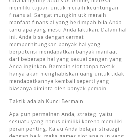
cara langsung atau slot online, mereka
memiliki tujuan untuk meraih keuntungan
finansial. Sangat mungkin utk meraih
manfaat finansial yang berlimpah bila Anda
tahu apa yang mesti Anda lakukan. Dalam hal
ini, Anda bisa dengan cermat
memperhitungkan banyak hal yang
berpotensi mendapatkan banyak manfaat
dari beberapa hal yang sesuai dengan yang
Anda inginkan. Bermain slot tanpa taktik
hanya akan menghabiskan uang untuk tidak
mendapatkannya kembali seperti yang
biasanya diminta oleh banyak pemain.
Taktik adalah Kunci Bermain
Apa pun permainan Anda, strategi yaitu
sesuatu yang harus dimiliki karena memiliki
peran penting. Kalau Anda belajar strategi
dengan baik, maka games slot apa pun yang