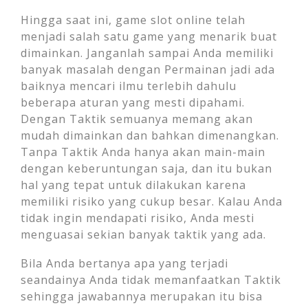
Hingga saat ini, game slot online telah
menjadi salah satu game yang menarik buat
dimainkan. Janganlah sampai Anda memiliki
banyak masalah dengan Permainan jadi ada
baiknya mencari ilmu terlebih dahulu
beberapa aturan yang mesti dipahami.
Dengan Taktik semuanya memang akan
mudah dimainkan dan bahkan dimenangkan.
Tanpa Taktik Anda hanya akan main-main
dengan keberuntungan saja, dan itu bukan
hal yang tepat untuk dilakukan karena
memiliki risiko yang cukup besar. Kalau Anda
tidak ingin mendapati risiko, Anda mesti
menguasai sekian banyak taktik yang ada.
Bila Anda bertanya apa yang terjadi
seandainya Anda tidak memanfaatkan Taktik
sehingga jawabannya merupakan itu bisa