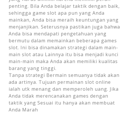
penting. Bila Anda belajar taktik dengan baik,
sehingga game slot apa pun yang Anda
mainkan, Anda bisa meraih keuntungan yang
menjanjikan. Seterusnya pastikan juga bahwa
Anda bisa mendapati pengetahuan yang
bermutu dalam memainkan beberapa games
slot. Ini bisa dinamakan strategi dalam main-
main slot atau Lainnya itu bisa menjadi kunci
main-main maka Anda akan memiliki kualitas
barang yang tinggi.
Tanpa strategi Bermain semuanya tidak akan
ada artinya. Tujuan permainan slot online
ialah utk menang dan memperoleh uang. Jika
Anda tidak merencanakan games dengan
taktik yang Sesuai itu hanya akan membuat
Anda Marah