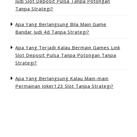
Judi Slot Deposit Pulsa Tanpa Potongan
Tanpa Strategi?
Apa Yang Berlangsung Bila Main Game
Bandar Judi 4d Tanpa Strategi?
Apa Yang Terjadi Kalau Bermain Games Link
Slot Deposit Pulsa Tanpa Potongan Tanpa
Strategi?
Apa Yang Berlangsung Kalau Main-main
Permainan Joker123 Slot Tanpa Strategi?