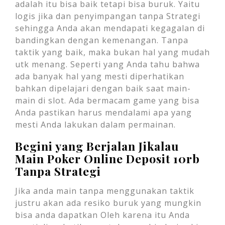
adalah itu bisa baik tetapi bisa buruk. Yaitu
logis jika dan penyimpangan tanpa Strategi
sehingga Anda akan mendapati kegagalan di
bandingkan dengan kemenangan. Tanpa
taktik yang baik, maka bukan hal yang mudah
utk menang. Seperti yang Anda tahu bahwa
ada banyak hal yang mesti diperhatikan
bahkan dipelajari dengan baik saat main-
main di slot. Ada bermacam game yang bisa
Anda pastikan harus mendalami apa yang
mesti Anda lakukan dalam permainan.
Begini yang Berjalan Jikalau
Main Poker Online Deposit 10rb
Tanpa Strategi
Jika anda main tanpa menggunakan taktik
justru akan ada resiko buruk yang mungkin
bisa anda dapatkan Oleh karena itu Anda