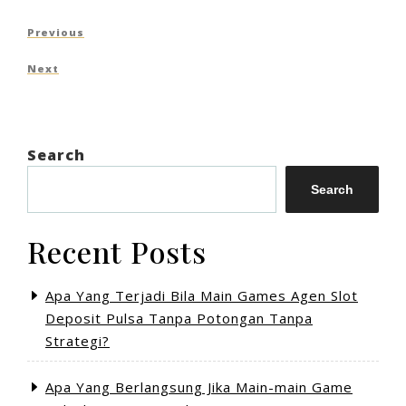
Post
Previous
Previous
navigation
Post
Next
Next
Post
Search
Search
Recent Posts
Apa Yang Terjadi Bila Main Games Agen Slot
Deposit Pulsa Tanpa Potongan Tanpa
Strategi?
Apa Yang Berlangsung Jika Main-main Game