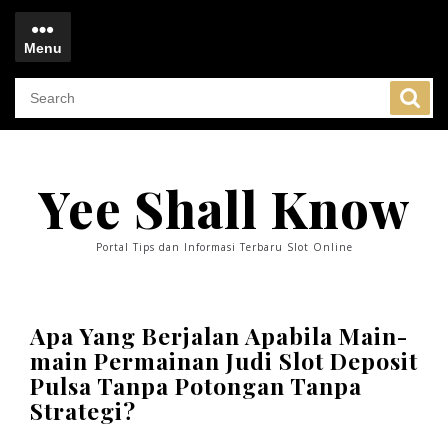
Skip
to
Menu
content
Menu
Yee Shall Know
Portal Tips dan Informasi Terbaru Slot Online
Apa Yang Berjalan Apabila Main-
main Permainan Judi Slot Deposit
Pulsa Tanpa Potongan Tanpa
Strategi?