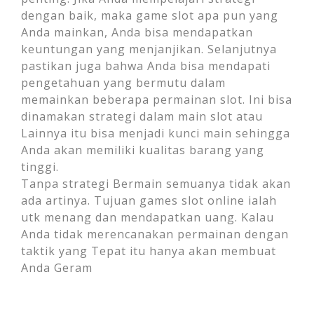
dengan baik, maka game slot apa pun yang
Anda mainkan, Anda bisa mendapatkan
keuntungan yang menjanjikan. Selanjutnya
pastikan juga bahwa Anda bisa mendapati
pengetahuan yang bermutu dalam
memainkan beberapa permainan slot. Ini bisa
dinamakan strategi dalam main slot atau
Lainnya itu bisa menjadi kunci main sehingga
Anda akan memiliki kualitas barang yang
tinggi.
Tanpa strategi Bermain semuanya tidak akan
ada artinya. Tujuan games slot online ialah
utk menang dan mendapatkan uang. Kalau
Anda tidak merencanakan permainan dengan
taktik yang Tepat itu hanya akan membuat
Anda Geram