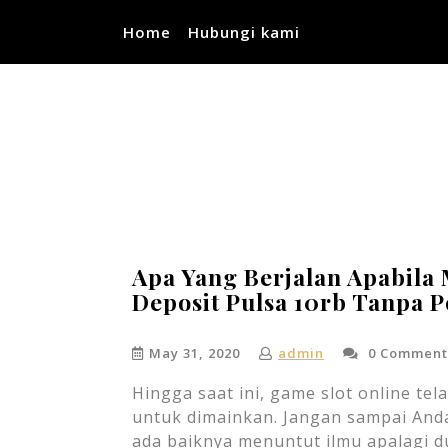
Skip
Home
Hubungi kami
to
content
Apa Yang Berjalan Apabila
Deposit Pulsa 10rb Tanpa 
May 31, 2020
admin
0 Comment
Hingga saat ini, game slot online te
untuk dimainkan. Jangan sampai And
ada baiknya menuntut ilmu apalagi d