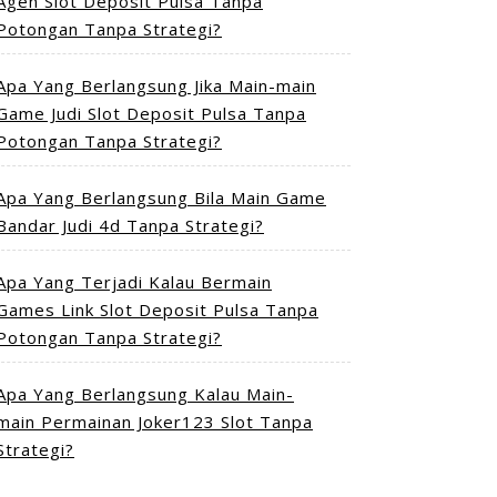
Agen Slot Deposit Pulsa Tanpa
Potongan Tanpa Strategi?
Apa Yang Berlangsung Jika Main-main
Game Judi Slot Deposit Pulsa Tanpa
Potongan Tanpa Strategi?
Apa Yang Berlangsung Bila Main Game
Bandar Judi 4d Tanpa Strategi?
Apa Yang Terjadi Kalau Bermain
Games Link Slot Deposit Pulsa Tanpa
Potongan Tanpa Strategi?
Apa Yang Berlangsung Kalau Main-
main Permainan Joker123 Slot Tanpa
Strategi?