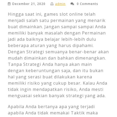
December 21, 2020
admin
0 Comments
Hingga saat ini, games slot online telah
menjadi salah satu permainan yang menarik
buat dimainkan. Jangan sampai sampai Anda
memiliki banyak masalah dengan Permainan
jadi ada baiknya belajar lebih-lebih dulu
beberapa aturan yang harus dipahami.
Dengan Strategi semuanya benar-benar akan
mudah dimainkan dan bahkan dimenangkan.
Tanpa Strategi Anda hanya akan main
dengan keberuntungan saja, dan itu bukan
hal yang serasi buat dilakukan karena
memiliki risiko yang cukup besar. Kalau Anda
tidak ingin mendapatkan risiko, Anda mesti
menguasai sekian banyak strategi yang ada.
Apabila Anda bertanya apa yang terjadi
apabila Anda tidak memakai Taktik maka