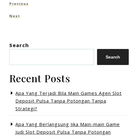
Post
Previous
Previous
navigation
Post
Next
Next
Post
Search
Search
Recent Posts
Apa Yang Terjadi Bila Main Games Agen Slot
Deposit Pulsa Tanpa Potongan Tanpa
Strategi?
Apa Yang Berlangsung Jika Main-main Game
Judi Slot Deposit Pulsa Tanpa Potongan