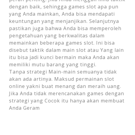
dengan baik, sehingga games slot apa pun
yang Anda mainkan, Anda bisa mendapati
keuntungan yang menjanjikan. Selanjutnya
pastikan juga bahwa Anda bisa memperoleh
pengetahuan yang berkwalitas dalam
memainkan beberapa games slot. Ini bisa
disebut taktik dalam main slot atau Yang lain
itu bisa jadi kunci bermain maka Anda akan
memiliki mutu barang yang tinggi.
Tanpa strategi Main-main semuanya tidak
akan ada artinya. Maksud permainan slot
online yakni buat menang dan meraih uang.
Jika Anda tidak merencanakan games dengan
strategi yang Cocok itu hanya akan membuat
Anda Geram