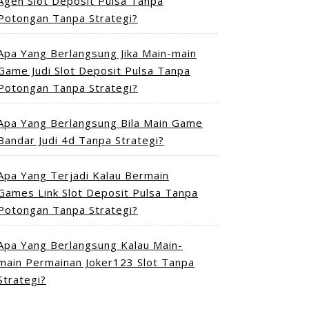
Agen Slot Deposit Pulsa Tanpa
Potongan Tanpa Strategi?
Apa Yang Berlangsung Jika Main-main
Game Judi Slot Deposit Pulsa Tanpa
Potongan Tanpa Strategi?
Apa Yang Berlangsung Bila Main Game
Bandar Judi 4d Tanpa Strategi?
Apa Yang Terjadi Kalau Bermain
Games Link Slot Deposit Pulsa Tanpa
Potongan Tanpa Strategi?
Apa Yang Berlangsung Kalau Main-
main Permainan Joker123 Slot Tanpa
Strategi?