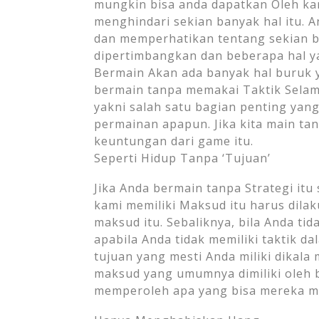
mungkin bisa anda dapatkan Oleh kar
menghindari sekian banyak hal itu. 
dan memperhatikan tentang sekian 
dipertimbangkan dan beberapa hal y
Bermain Akan ada banyak hal buruk y
bermain tanpa memakai Taktik Selama
yakni salah satu bagian penting yan
permainan apapun. Jika kita main ta
keuntungan dari game itu.
Seperti Hidup Tanpa ‘Tujuan’
Jika Anda bermain tanpa Strategi itu
kami memiliki Maksud itu harus dil
maksud itu. Sebaliknya, bila Anda tid
apabila Anda tidak memiliki taktik da
tujuan yang mesti Anda miliki dikala
maksud yang umumnya dimiliki oleh b
memperoleh apa yang bisa mereka 