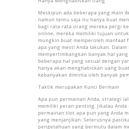
Hanya Menghabiskan Uang
Meskipun ada beberapa yang main d
namun tentu saja itu hanya buat men
bagi rata rata orang mereka pergi ke
online, mereka memiliki tujuan untu
mungkin buat memperoleh manfaat fi
apa yang mesti Anda lakukan. Dalam 
mempertimbangkan banyak hal yang 
beberapa hal yang sesuai dengan yan
hanya akan menghabiskan uang buat 
kebanyakan diminta oleh banyak pem
Taktik merupakan Kunci Bermain
Apa pun permainan Anda, strategi ial
memiliki peran penting. Jikalau Anda
permainan slot apa pun yang Anda 
yang menjanjikan. Seterusnya pasti
pengetahuan yang bermutu dalam mem