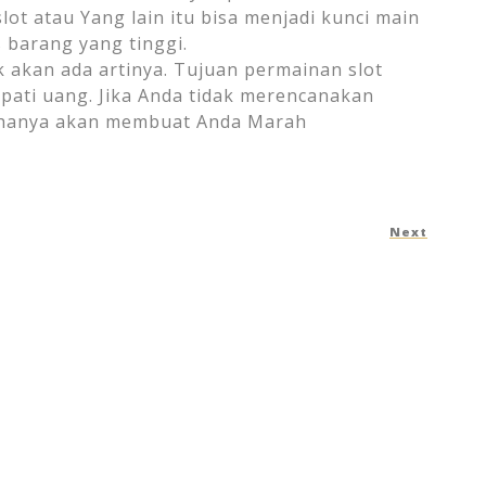
lot atau Yang lain itu bisa menjadi kunci main
 barang yang tinggi.
 akan ada artinya. Tujuan permainan slot
pati uang. Jika Anda tidak merencanakan
u hanya akan membuat Anda Marah
Next
Next
Post