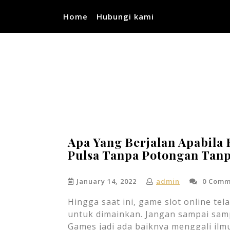
Skip
Home
Hubungi kami
to
content
Apa Yang Berjalan Apabila 
Pulsa Tanpa Potongan Tanp
January 14, 2022
admin
0 Comm
Hingga saat ini, game slot online te
untuk dimainkan. Jangan sampai sam
Games jadi ada baiknya menggali ilm