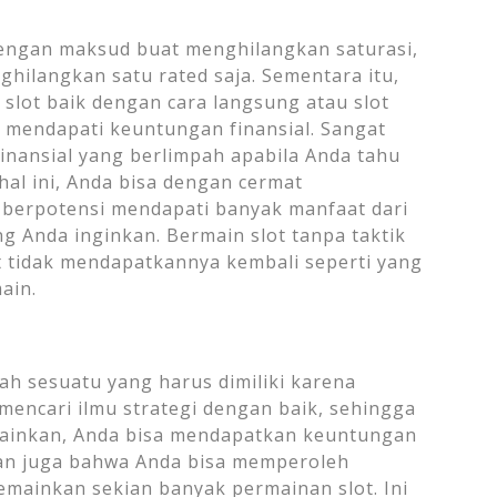
engan maksud buat menghilangkan saturasi,
ghilangkan satu rated saja. Sementara itu,
 slot baik dengan cara langsung atau slot
k mendapati keuntungan finansial. Sangat
nansial yang berlimpah apabila Anda tahu
hal ini, Anda bisa dengan cermat
berpotensi mendapati banyak manfaat dari
g Anda inginkan. Bermain slot tanpa taktik
tidak mendapatkannya kembali seperti yang
ain.
ah sesuatu yang harus dimiliki karena
 mencari ilmu strategi dengan baik, sehingga
mainkan, Anda bisa mendapatkan keuntungan
kan juga bahwa Anda bisa memperoleh
ainkan sekian banyak permainan slot. Ini