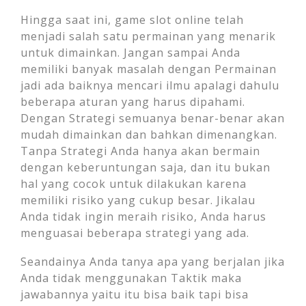
Hingga saat ini, game slot online telah
menjadi salah satu permainan yang menarik
untuk dimainkan. Jangan sampai Anda
memiliki banyak masalah dengan Permainan
jadi ada baiknya mencari ilmu apalagi dahulu
beberapa aturan yang harus dipahami.
Dengan Strategi semuanya benar-benar akan
mudah dimainkan dan bahkan dimenangkan.
Tanpa Strategi Anda hanya akan bermain
dengan keberuntungan saja, dan itu bukan
hal yang cocok untuk dilakukan karena
memiliki risiko yang cukup besar. Jikalau
Anda tidak ingin meraih risiko, Anda harus
menguasai beberapa strategi yang ada.
Seandainya Anda tanya apa yang berjalan jika
Anda tidak menggunakan Taktik maka
jawabannya yaitu itu bisa baik tapi bisa