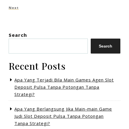
navigation
Post
Next
Next
Post
Search
Search
Recent Posts
Apa Yang Terjadi Bila Main Games Agen Slot
Deposit Pulsa Tanpa Potongan Tanpa
Strategi?
Apa Yang Berlangsung Jika Main-main Game
Judi Slot Deposit Pulsa Tanpa Potongan
Tanpa Strategi?