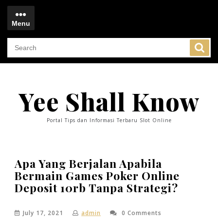
Skip
to
Menu
content
Menu
Yee Shall Know
Portal Tips dan Informasi Terbaru Slot Online
Apa Yang Berjalan Apabila
Bermain Games Poker Online
Deposit 10rb Tanpa Strategi?
July 17, 2021
admin
0 Comments