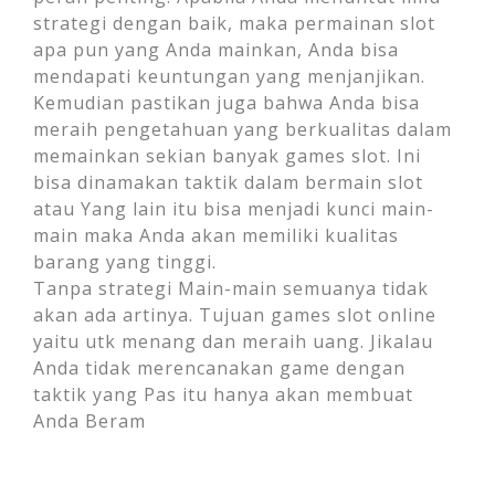
strategi dengan baik, maka permainan slot
apa pun yang Anda mainkan, Anda bisa
mendapati keuntungan yang menjanjikan.
Kemudian pastikan juga bahwa Anda bisa
meraih pengetahuan yang berkualitas dalam
memainkan sekian banyak games slot. Ini
bisa dinamakan taktik dalam bermain slot
atau Yang lain itu bisa menjadi kunci main-
main maka Anda akan memiliki kualitas
barang yang tinggi.
Tanpa strategi Main-main semuanya tidak
akan ada artinya. Tujuan games slot online
yaitu utk menang dan meraih uang. Jikalau
Anda tidak merencanakan game dengan
taktik yang Pas itu hanya akan membuat
Anda Beram