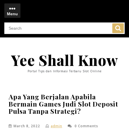
Skip
to
Menu
content
Menu
Yee Shall Know
Portal Tips dan Informasi Terbaru Slot Online
Apa Yang Berjalan Apabila
Bermain Games Judi Slot Deposit
Pulsa Tanpa Strategi?
March 8, 2022
admin
0 Comments