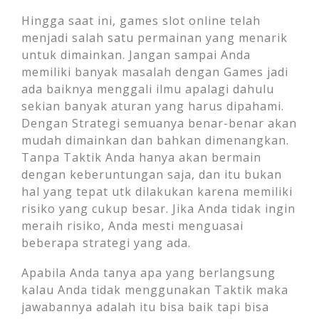
Hingga saat ini, games slot online telah
menjadi salah satu permainan yang menarik
untuk dimainkan. Jangan sampai Anda
memiliki banyak masalah dengan Games jadi
ada baiknya menggali ilmu apalagi dahulu
sekian banyak aturan yang harus dipahami.
Dengan Strategi semuanya benar-benar akan
mudah dimainkan dan bahkan dimenangkan.
Tanpa Taktik Anda hanya akan bermain
dengan keberuntungan saja, dan itu bukan
hal yang tepat utk dilakukan karena memiliki
risiko yang cukup besar. Jika Anda tidak ingin
meraih risiko, Anda mesti menguasai
beberapa strategi yang ada.
Apabila Anda tanya apa yang berlangsung
kalau Anda tidak menggunakan Taktik maka
jawabannya adalah itu bisa baik tapi bisa