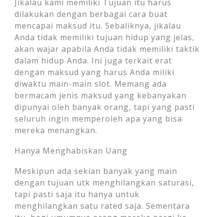
Jikalau kami memiliki Tujuan itu harus
dilakukan dengan berbagai cara buat
mencapai maksud itu. Sebaliknya, jikalau
Anda tidak memiliki tujuan hidup yang jelas,
akan wajar apabila Anda tidak memiliki taktik
dalam hidup Anda. Ini juga terkait erat
dengan maksud yang harus Anda miliki
diwaktu main-main slot. Memang ada
bermacam jenis maksud yang kebanyakan
dipunyai oleh banyak orang, tapi yang pasti
seluruh ingin memperoleh apa yang bisa
mereka menangkan.
Hanya Menghabiskan Uang
Meskipun ada sekian banyak yang main
dengan tujuan utk menghilangkan saturasi,
tapi pasti saja itu hanya untuk
menghilangkan satu rated saja. Sementara