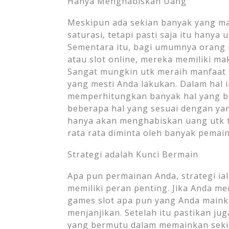
Hanya Menghabiskan Uang
Meskipun ada sekian banyak yang m
saturasi, tetapi pasti saja itu hanya
Sementara itu, bagi umumnya orang m
atau slot online, mereka memiliki m
Sangat mungkin utk meraih manfaat f
yang mesti Anda lakukan. Dalam hal i
memperhitungkan banyak hal yang be
beberapa hal yang sesuai dengan yan
hanya akan menghabiskan uang utk t
rata rata diminta oleh banyak pemain
Strategi adalah Kunci Bermain
Apa pun permainan Anda, strategi ial
memiliki peran penting. Jika Anda me
games slot apa pun yang Anda main
menjanjikan. Setelah itu pastikan 
yang bermutu dalam memainkan sekian