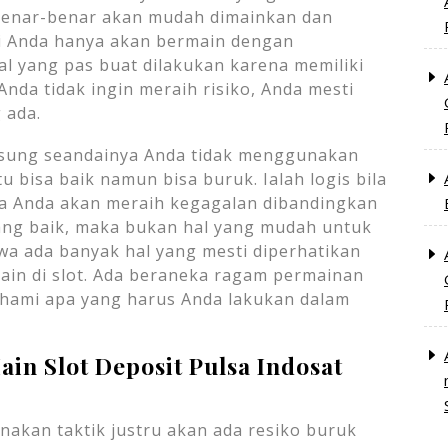
benar-benar akan mudah dimainkan dan
i Anda hanya akan bermain dengan
al yang pas buat dilakukan karena memiliki
Anda tidak ingin meraih risiko, Anda mesti
 ada.
gsung seandainya Anda tidak menggunakan
u bisa baik namun bisa buruk. Ialah logis bila
a Anda akan meraih kegagalan dibandingkan
ang baik, maka bukan hal yang mudah untuk
a ada banyak hal yang mesti diperhatikan
main di slot. Ada beraneka ragam permainan
hami apa yang harus Anda lakukan dalam
ain Slot Deposit Pulsa Indosat
akan taktik justru akan ada resiko buruk