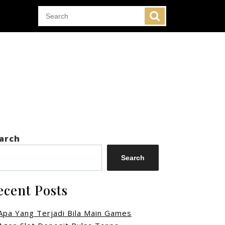
arch
Search
ecent Posts
Apa Yang Terjadi Bila Main Games