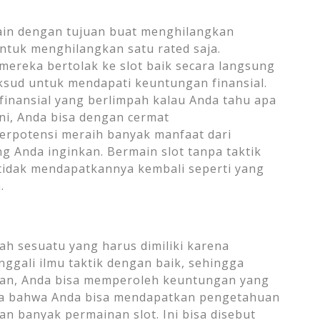
ain dengan tujuan buat menghilangkan
 untuk menghilangkan satu rated saja.
ereka bertolak ke slot baik secara langsung
aksud untuk mendapati keuntungan finansial.
inansial yang berlimpah kalau Anda tahu apa
ni, Anda bisa dengan cermat
rpotensi meraih banyak manfaat dari
g Anda inginkan. Bermain slot tanpa taktik
idak mendapatkannya kembali seperti yang
.
ah sesuatu yang harus dimiliki karena
nggali ilmu taktik dengan baik, sehingga
kan, Anda bisa memperoleh keuntungan yang
juga bahwa Anda bisa mendapatkan pengetahuan
 banyak permainan slot. Ini bisa disebut