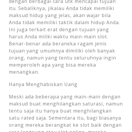
dengan berbagai cara utk mencapai tujuan
itu. Sebaliknya, jikalau Anda tidak memiliki
maksud hidup yang jelas, akan wajar bila
Anda tidak memiliki taktik dalam hidup Anda.
Ini juga terkait erat dengan tujuan yang
harus Anda miliki waktu main-main slot.
Benar-benar ada beraneka ragam jenis
tujuan yang umumnya dimiliki oleh banyak
orang, namun yang tentu seluruhnya ingin
memperoleh apa yang bisa mereka
menangkan.
Hanya Menghabiskan Uang
Meski ada beberapa yang main-main dengan
maksud buat menghilangkan saturasi, namun
tentu saja itu hanya buat menghilangkan
satu rated saja. Sementara itu, bagi biasanya
orang mereka berangkat ke slot baik dengan