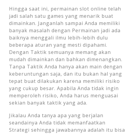
Hingga saat ini, permainan slot online telah
jadi salah satu games yang menarik buat
dimainkan. Janganlah sampai Anda memiliki
banyak masalah dengan Permainan jadi ada
baiknya menggali ilmu lebih-lebih dulu
beberapa aturan yang mesti dipahami.
Dengan Taktik semuanya memang akan
mudah dimainkan dan bahkan dimenangkan.
Tanpa Taktik Anda hanya akan main dengan
keberuntungan saja, dan itu bukan hal yang
tepat buat dilakukan karena memiliki risiko
yang cukup besar. Apabila Anda tidak ingin
memperoleh risiko, Anda harus menguasai
sekian banyak taktik yang ada.
Jikalau Anda tanya apa yang berjalan
seandainya Anda tidak memanfaatkan
Strategi sehingga jawabannya adalah itu bisa