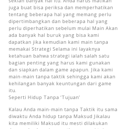
sekian banyak hal itu. Anda harus matikan
juga buat bisa periksa dan memperhatikan
tentang beberapa hal yang memang perlu
dipertimbangkan dan beberapa hal yang
perlu diperhatikan sebelum mulai Main Akan
ada banyak hal buruk yang bisa kami
dapatkan jika kemudian kami main tanpa
memakai Strategi Selama ini layaknya
ketahuan bahwa strategi ialah salah satu
bagian penting yang harus kami gunakan
dan siapkan dalam game apapun. Jika kami
main-main tanpa taktik sehingga kami akan
kehilangan banyak keuntungan dari game
itu.
Seperti Hidup Tanpa ‘Tujuan’
Kalau Anda main-main tanpa Taktik itu sama
diwaktu Anda hidup tanpa Maksud Jikalau
kita memiliki Maksud itu mesti dilakukan