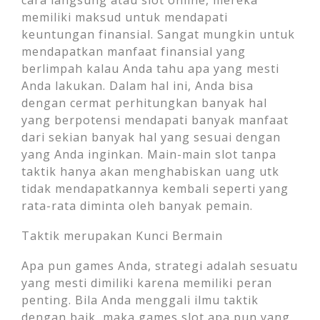
cara langsung atau slot online, mereka
memiliki maksud untuk mendapati
keuntungan finansial. Sangat mungkin untuk
mendapatkan manfaat finansial yang
berlimpah kalau Anda tahu apa yang mesti
Anda lakukan. Dalam hal ini, Anda bisa
dengan cermat perhitungkan banyak hal
yang berpotensi mendapati banyak manfaat
dari sekian banyak hal yang sesuai dengan
yang Anda inginkan. Main-main slot tanpa
taktik hanya akan menghabiskan uang utk
tidak mendapatkannya kembali seperti yang
rata-rata diminta oleh banyak pemain.
Taktik merupakan Kunci Bermain
Apa pun games Anda, strategi adalah sesuatu
yang mesti dimiliki karena memiliki peran
penting. Bila Anda menggali ilmu taktik
dengan baik, maka games slot apa pun yang