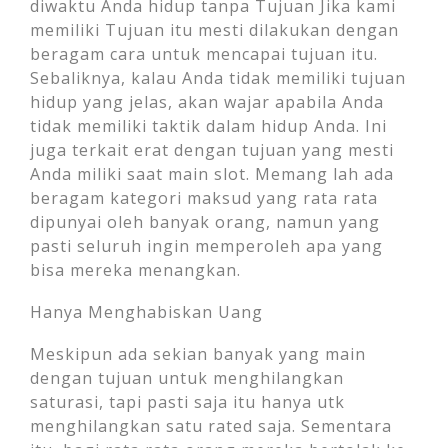
diwaktu Anda hidup tanpa Tujuan Jika kami
memiliki Tujuan itu mesti dilakukan dengan
beragam cara untuk mencapai tujuan itu.
Sebaliknya, kalau Anda tidak memiliki tujuan
hidup yang jelas, akan wajar apabila Anda
tidak memiliki taktik dalam hidup Anda. Ini
juga terkait erat dengan tujuan yang mesti
Anda miliki saat main slot. Memang lah ada
beragam kategori maksud yang rata rata
dipunyai oleh banyak orang, namun yang
pasti seluruh ingin memperoleh apa yang
bisa mereka menangkan.
Hanya Menghabiskan Uang
Meskipun ada sekian banyak yang main
dengan tujuan untuk menghilangkan
saturasi, tapi pasti saja itu hanya utk
menghilangkan satu rated saja. Sementara