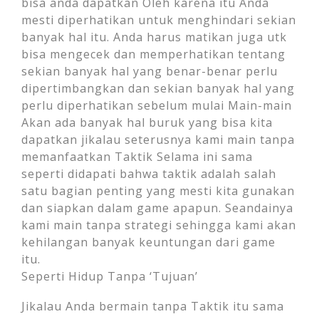
bisa anda dapatkan Oleh karena itu Anda
mesti diperhatikan untuk menghindari sekian
banyak hal itu. Anda harus matikan juga utk
bisa mengecek dan memperhatikan tentang
sekian banyak hal yang benar-benar perlu
dipertimbangkan dan sekian banyak hal yang
perlu diperhatikan sebelum mulai Main-main
Akan ada banyak hal buruk yang bisa kita
dapatkan jikalau seterusnya kami main tanpa
memanfaatkan Taktik Selama ini sama
seperti didapati bahwa taktik adalah salah
satu bagian penting yang mesti kita gunakan
dan siapkan dalam game apapun. Seandainya
kami main tanpa strategi sehingga kami akan
kehilangan banyak keuntungan dari game
itu.
Seperti Hidup Tanpa ‘Tujuan’
Jikalau Anda bermain tanpa Taktik itu sama