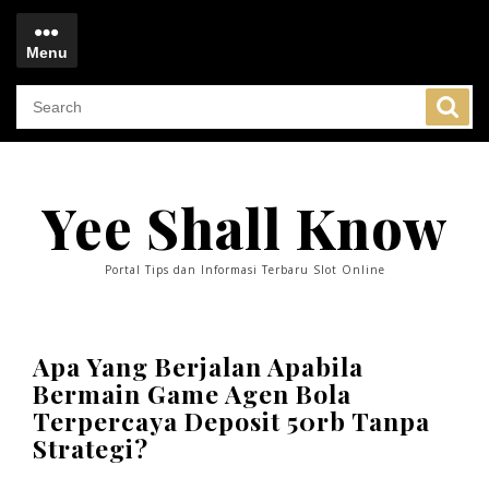
Skip
to
Menu
content
Menu
Yee Shall Know
Portal Tips dan Informasi Terbaru Slot Online
Apa Yang Berjalan Apabila
Bermain Game Agen Bola
Terpercaya Deposit 50rb Tanpa
Strategi?